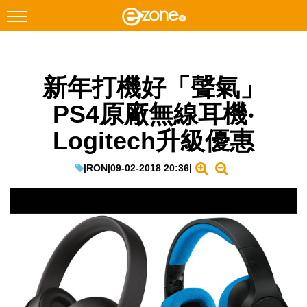
搜尋
新年打機好「聲氣」
Facebook
Instagram
PS4原廠無線耳機‧
科技焦點
Logitech升級優惠
網絡生活
遊戲動漫
|
RON
|
09-02-2018 20:36
|
教學評測
EduTech
IT Times
生成式AI與雲端應用
Enterprise Digital Transformation