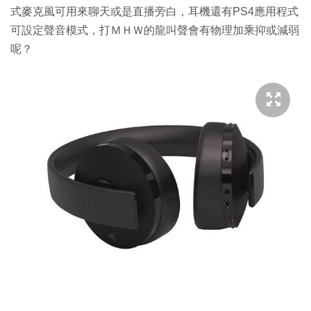
式麥克風可用來聊天或是直播旁白，耳機還有PS4應用程式
可設定聲音模式，打ＭＨＷ的龍叫聲會有物理加乘抑或減弱
呢？