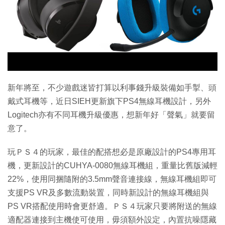
特集
新年將至，不少遊戲迷皆打算以利事錢升級裝備如手掣、頭
戴式耳機等，近日SIEH更新旗下PS4無線耳機設計，另外
Logitech亦有不同耳機升級優惠，想新年好「聲氣」就要留
意了。
玩ＰＳ４的玩家，最佳的配搭想必是原廠設計的PS4專用耳
機，更新設計的CUHYA-0080無線耳機組，重量比舊版減輕
22%，使用同捆隨附的3.5mm聲音連接線，無線耳機組即可
支援PS VR及多數流動裝置，同時新設計的無線耳機組與
PS VR搭配使用時會更舒適。ＰＳ４玩家只要將附送的無線
適配器連接到主機使可使用，毋須額外設定，內置抗噪隱藏