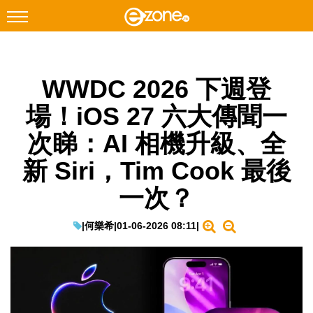
搜尋
WWDC 2026 下週登
Facebook
Instagram
場！iOS 27 六大傳聞一
科技焦點
次睇：AI 相機升級、全
網絡生活
新 Siri，Tim Cook 最後
遊戲動漫
一次？
教學評測
EduTech
|
何樂希
|
01-06-2026 08:11
|
IT Times
生成式AI與雲端應用
Enterprise Digital Transformation