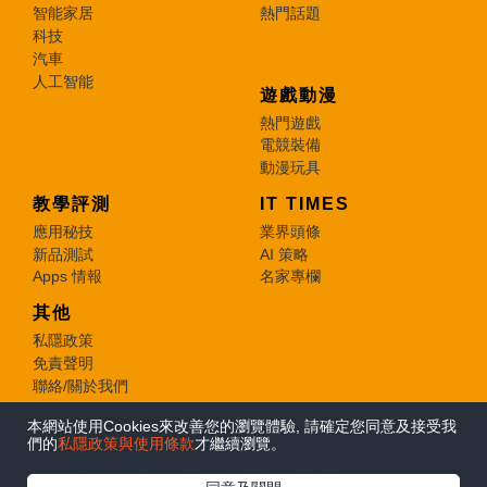
智能家居
熱門話題
科技
汽車
人工智能
遊戲動漫
熱門遊戲
電競裝備
動漫玩具
教學評測
IT TIMES
應用秘技
業界頭條
新品測試
AI 策略
Apps 情報
名家專欄
其他
私隱政策
免責聲明
聯絡/關於我們
本網站使用Cookies來改善您的瀏覽體驗, 請確定您同意及接受我
© 2026 e-zone. All Rights Reserved.
們的
私隱政策與使用條款
才繼續瀏覽。
在Google