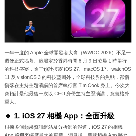
特集
一年一度的 Apple 全球開發者大會（WWDC 2026）不足一
週便正式揭幕。這場定於香港時間 6 月 9 日凌晨 1 時舉行
的科技盛宴，除了預計披露 iOS 27、macOS 17、watchOS
11 及 visionOS 3 的科技藍圖外，全球科技界的焦點，卻悄
悄落在主持主題演講的首席執行官 Tim Cook 身上。今次大
會預計是他最後一次以 CEO 身份主持主題演講，意義格外
重大。
🔹 1. iOS 27 相機 App：全面升級
根據多個蘋果資訊網站及分析師的報道，iOS 27 的相機
App 將迎來幅度最大的更新。消息指，新版相機 App 將允