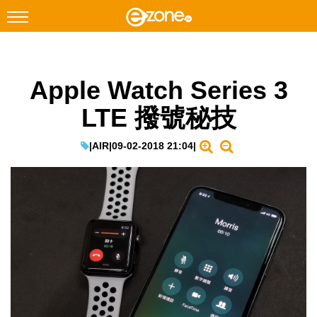
搜尋
Apple Watch Series 3
Facebook
Instagram
LTE 撥號秘技
科技焦點
網絡生活
|
AIR
|
09-02-2018 21:04
|
遊戲動漫
教學評測
EduTech
IT Times
生成式AI與雲端應用
Enterprise Digital Transformation