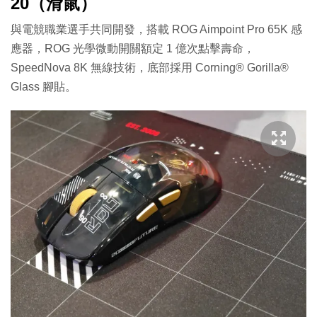
20（滑鼠）
與電競職業選手共同開發，搭載 ROG Aimpoint Pro 65K 感
應器，ROG 光學微動開關額定 1 億次點擊壽命，
SpeedNova 8K 無線技術，底部採用 Corning® Gorilla®
Glass 腳貼。