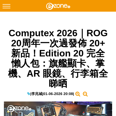
搜尋
Computex 2026｜ROG
Facebook
Instagram
20周年一次過發佈 20+
科技焦點
新品！Edition 20 完全
網絡生活
懶人包：旗艦顯卡、掌
遊戲動漫
機、AR 眼鏡、行李箱全
教學評測
睇晒
EduTech
IT Times
|
李兆城
|
01-06-2026 20:08
|
生成式AI與雲端應用
Enterprise Digital Transformation