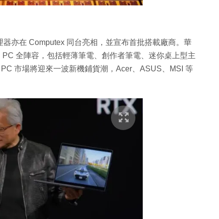
處理器亦在 Computex 同台亮相，並宣布首批搭載廠商。華
AI PC 全陣容，包括輕薄筆電、創作者筆電、迷你桌上型主
C 市場將迎來一波新機鋪貨潮，Acer、ASUS、MSI 等