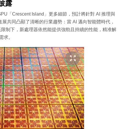
步披露
U「Crescent Island」更多細節，預計將針對 AI 推理與
些進展共同凸顯了清晰的行業趨勢：當 AI 邁向智能體時代，
格功耗限制下，新處理器依然能提供強勁且持續的性能，精准解
苛需求。