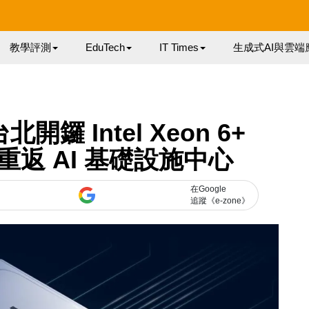
教學評測
EduTech
IT Times
生成式AI與雲端
台北開鑼 Intel Xeon 6+
U 重返 AI 基礎設施中心
在Google
追蹤《e-zone》