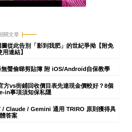
相關文章
 構圖從此告別「影到我肥」的世紀爭拗【附免
使用連結】
偷睇剪貼簿 附 iOS/Android自保教學
 in官方vs街鋪回收價目表先達現金價較好？8個
rade-in事項須知保私隱
 / Claude / Gemini 通用 TRIRO 原則獲得具
體答案