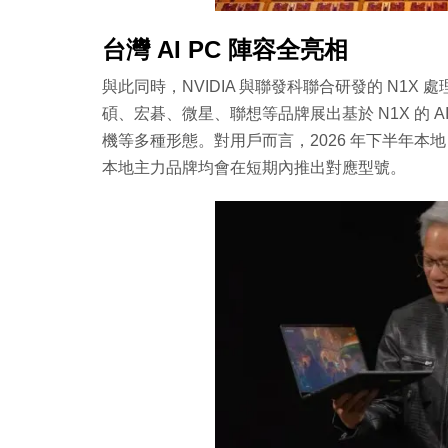
台灣 AI PC 陣容全亮相
與此同時，NVIDIA 與聯發科聯合研發的 N1X 
碩、宏碁、微星、聯想等品牌展出基於 N1X 的 
機等多種形態。對用戶而言，2026 年下半年本地 P
本地主力品牌均會在短期內推出對應型號。