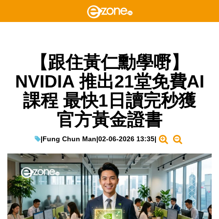
【跟住黃仁勳學嘢】
NVIDIA 推出21堂免費AI
課程 最快1日讀完秒獲
官方黃金證書
|
Fung Chun Man
|
02-06-2026 13:35
|