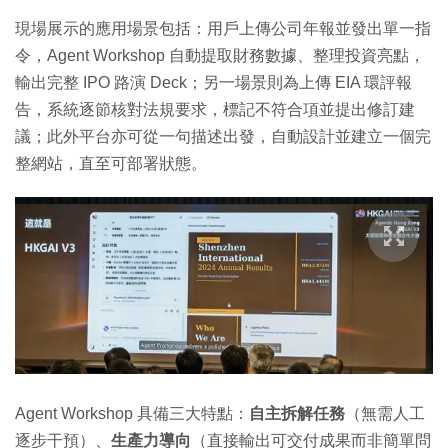
現場展示的應用場景包括：用戶上傳公司年報並發出單一指
令，Agent Workshop 自動提取財務數據、整理投資亮點，
輸出完整 IPO 路演 Deck；另一場景則為上傳 EIA 環評報
告，系統逐節核對法規要求，標記不符合項並提出修訂建
議；此外平台亦可從一句描述出發，自動設計並建立一個完
整網站，直至可部署狀態。
Agent Workshop 具備三大特點：
自主拆解任務
（無需人工
逐步干預）、
生產力導向
（直接輸出可交付成果而非簡單問