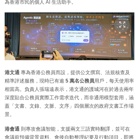
為香港市民的個人 AI 生活助手。
港文通
專為香港公務員而設，提供公文撰寫、法規核查及
精準評述服務，現時已有逾
5 萬名公務員
用戶，每天使用率
相當高。負責人張瑞遠表示，港文通的護城河在於過去兩年
深度貼合公務員實際工作需求迭代，而非通用模型套用，涵
蓋「文書、文錄、文脈、文序」四個層次的政府文書工作場
景。
港會通
則專攻會議智能，支援兩文三語實時翻譯，並可在
會議前預備背景資料、會後自動整理紀要及行動項目，即將