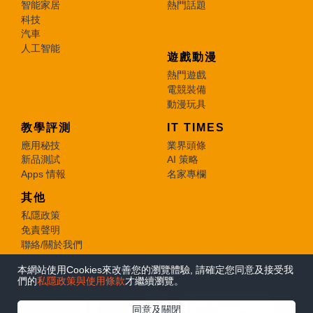
智能家居
熱門話題
科技
汽車
人工智能
遊戲動漫
熱門遊戲
電競裝備
動漫玩具
教學評測
IT TIMES
應用秘技
業界頭條
新品測試
AI 策略
Apps 情報
名家專欄
其他
私隱政策
免責聲明
聯絡/關於我們
本網站使用Cookies來改善您的瀏覽體驗, 請確定您同意及接受我
© 2026 e-zone. All Rights Reserved.
們的
私隱政策與使用條款
才繼續瀏覽。
在Google
同意及關閉
追蹤《e-zone》