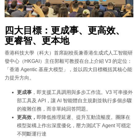
四大目標：更成事、更高效、
更睿智、
更本地
香港科技大學（科大）首席副校長兼香港生成式人工智能研
發中心（HKGAI）主任郭毅可教授在台上介紹 V3 的定位：
「香港 Agentic 基座大模型」，並以四大目標概括其核心能
力提升方向。
更成事
，即支援工具調用與多步工作流。V3 可串接外
部工具及 API，讓 AI 智能體自主規劃並執行多個步驟
的複雜任務，而非單純回答問題。
更高效，
即降低推理延遲、提升互動流暢度。團隊在
模型架構上作出深度優化，壓力測試下 Agent 可穩定
不間斷運行達