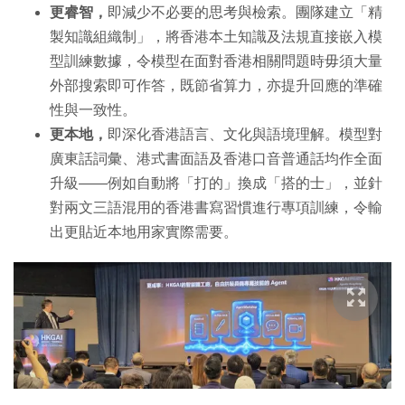
更睿智，
即減少不必要的思考與檢索。團隊建立「精
製知識組織制」，將香港本土知識及法規直接嵌入模
型訓練數據，令模型在面對香港相關問題時毋須大量
外部搜索即可作答，既節省算力，亦提升回應的準確
性與一致性。
更本地，
即深化香港語言、文化與語境理解。模型對
廣東話詞彙、港式書面語及香港口音普通話均作全面
升級——例如自動將「打的」換成「搭的士」，並針
對兩文三語混用的香港書寫習慣進行專項訓練，令輸
出更貼近本地用家實際需要。