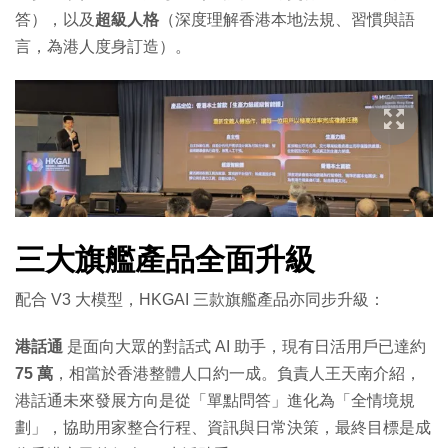
答），以及
超級人格
（深度理解香港本地法規、習慣與語
言，為港人度身訂造）。
三大旗艦產品全面升級
配合 V3 大模型，HKGAI 三款旗艦產品亦同步升級：
港話通
是面向大眾的對話式 AI 助手，現有日活用戶已達約
75 萬
，相當於香港整體人口約一成。負責人王天南介紹，
港話通未來發展方向是從「單點問答」進化為「全情境規
劃」，協助用家整合行程、資訊與日常決策，最終目標是成