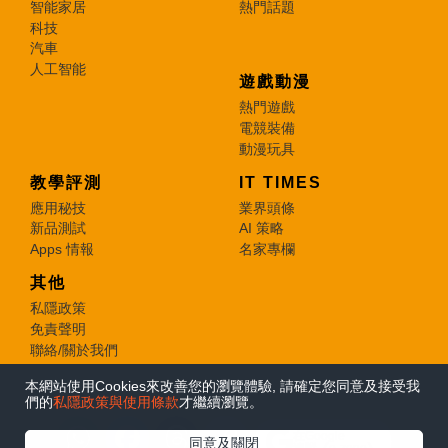
智能家居
熱門話題
科技
汽車
人工智能
遊戲動漫
熱門遊戲
電競裝備
動漫玩具
教學評測
IT TIMES
應用秘技
業界頭條
新品測試
AI 策略
Apps 情報
名家專欄
其他
私隱政策
免責聲明
聯絡/關於我們
本網站使用Cookies來改善您的瀏覽體驗, 請確定您同意及接受我
© 2026 e-zone. All Rights Reserved.
們的
私隱政策與使用條款
才繼續瀏覽。
在Google
同意及關閉
追蹤《e-zone》