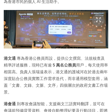
為香港市民的個人 AI 生活助手。
港文通
專為香港公務員而設，提供公文撰寫、法規核查及
精準評述服務，現時已有逾
5 萬名公務員
用戶，每天使用率
相當高。負責人張瑞遠表示，港文通的護城河在於過去兩年
深度貼合公務員實際工作需求迭代，而非通用模型套用，涵
蓋「文書、文錄、文脈、文序」四個層次的政府文書工作場
景。
港會通
則專攻會議智能，支援兩文三語實時翻譯，並可在
會議前預備背景資料、會後自動整理紀要及行動項目，即將