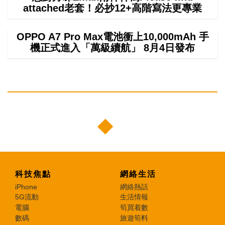
attached老套！必抄12+高階寫法更專業
OPPO A7 Pro Max電池衝上10,000mAh 手
機正式進入「萬級續航」 8月4日發布
科技焦點
網絡生活
iPhone
網絡熱話
5G流動
生活情報
電腦
筍買着數
數碼
旅遊筍料