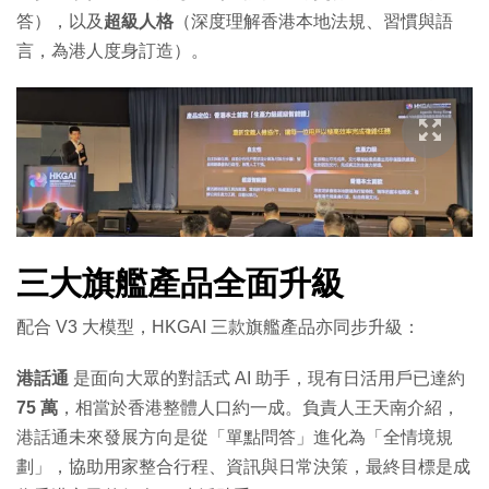
答），以及
超級人格
（深度理解香港本地法規、習慣與語
言，為港人度身訂造）。
三大旗艦產品全面升級
配合 V3 大模型，HKGAI 三款旗艦產品亦同步升級：
港話通
是面向大眾的對話式 AI 助手，現有日活用戶已達約
75 萬
，相當於香港整體人口約一成。負責人王天南介紹，
港話通未來發展方向是從「單點問答」進化為「全情境規
劃」，協助用家整合行程、資訊與日常決策，最終目標是成