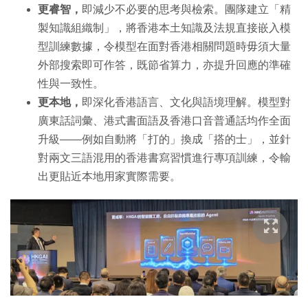
更睿智，
即減少不必要的思考與檢索。團隊建立「精
製知識組織制」，將香港本土知識及法規直接嵌入模
型訓練數據，令模型在面對香港相關問題時毋須大量
外部搜索即可作答，既節省算力，亦提升回應的準確
性與一致性。
更本地，
即深化香港語言、文化與語境理解。模型對
廣東話詞彙、港式書面語及香港口音普通話均作全面
升級——例如自動將「打的」換成「搭的士」，並針
對兩文三語混用的香港書寫習慣進行專項訓練，令輸
出更貼近本地用家實際需要。