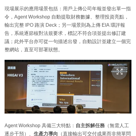
現場展示的應用場景包括：用戶上傳公司年報並發出單一指
令，Agent Workshop 自動提取財務數據、整理投資亮點，
輸出完整 IPO 路演 Deck；另一場景則為上傳 EIA 環評報
告，系統逐節核對法規要求，標記不符合項並提出修訂建
議；此外平台亦可從一句描述出發，自動設計並建立一個完
整網站，直至可部署狀態。
Agent Workshop 具備三大特點：
自主拆解任務
（無需人工
逐步干預）、
生產力導向
（直接輸出可交付成果而非簡單問