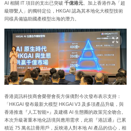
AI 相關 IT 項目的支出已突破
千億港元
。加上香港作為「超
級聯繫人」的獨特定位，HKGAI 認為其本地化大模型技術
同樣具備協助國產模型出海的潛力。
香港資訊科技商會榮譽會長方保僑對今次發布表示支持：
「HKGAI 發布最新大模型 HKGAI V3 及多項產品升級，與
香港推進『人工智能+』及建構 AI 生態圈的政策完全吻合。
本次升級著重本地化語境與應用需求，此前『港話通』已累
積近 75 萬名註冊用戶，反映港人對本地 AI 產品的信心，相