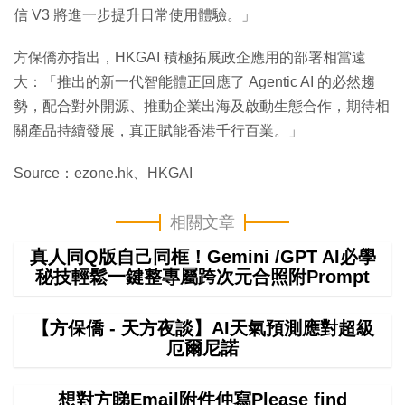
信 V3 將進一步提升日常使用體驗。」
方保僑亦指出，HKGAI 積極拓展政企應用的部署相當遠
大：「推出的新一代智能體正回應了 Agentic AI 的必然趨
勢，配合對外開源、推動企業出海及啟動生態合作，期待相
關產品持續發展，真正賦能香港千行百業。」
Source：ezone.hk、HKGAI
相關文章
真人同Q版自己同框！Gemini /GPT AI必學
秘技輕鬆一鍵整專屬跨次元合照附Prompt
【方保僑 - 天方夜談】AI天氣預測應對超級
厄爾尼諾
想對方睇Email附件仲寫Please find