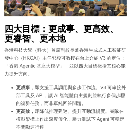
四大目標：更成事、更高效、
更睿智、
更本地
香港科技大學（科大）首席副校長兼香港生成式人工智能研
發中心（HKGAI）主任郭毅可教授在台上介紹 V3 的定位：
「香港 Agentic 基座大模型」，並以四大目標概括其核心能
力提升方向。
更成事
，即支援工具調用與多步工作流。V3 可串接外
部工具及 API，讓 AI 智能體自主規劃並執行多個步驟
的複雜任務，而非單純回答問題。
更高效，
即降低推理延遲、提升互動流暢度。團隊在
模型架構上作出深度優化，壓力測試下 Agent 可穩定
不間斷運行達