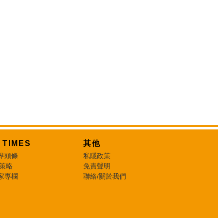
T TIMES
其他
界頭條
私隱政策
 策略
免責聲明
家專欄
聯絡/關於我們