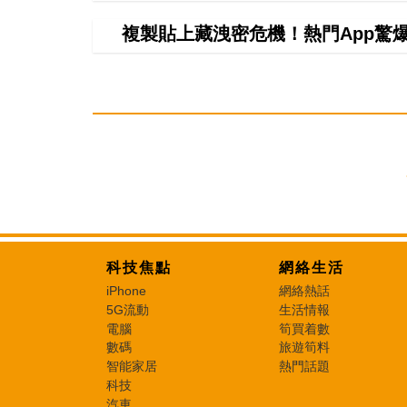
複製貼上藏洩密危機！熱門App驚爆無聲
科技焦點
網絡生活
iPhone
網絡熱話
5G流動
生活情報
電腦
筍買着數
數碼
旅遊筍料
智能家居
熱門話題
科技
汽車