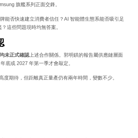
amsung 旗艦系列正面交鋒。
品牌能否快速建立消費者信任？AI 智能體生態系能否吸引足
檻？這些問題現時均無答案。
認
今均未正式確認
上述合作關係。郭明錤的報告屬供應鏈層面
年底或 2027 年第一季才會敲定。
求的高度期待，但距離真正量產仍有兩年時間，變數不少。