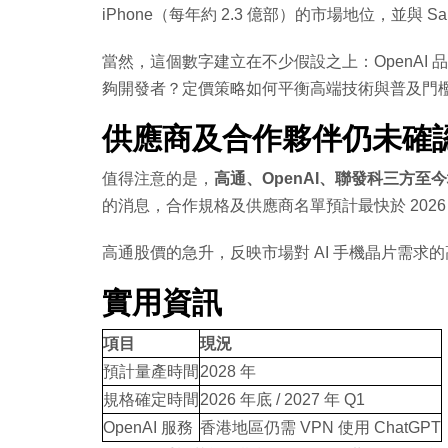
iPhone（每年約 2.3 億部）的市場地位，並與 S
當然，這個數字建立在不少假設之上：OpenAI 
夠開發者？定價策略如何平衡高端技術與普及門
供應商及合作夥伴仍未確
值得注意的是，
高通、OpenAI、聯發科三方至
的消息，合作規格及供應商名單預計最快於 2026 
高通股價的急升，反映市場對 AI 手機晶片需
實用資訊
項目
現況
預計量產時間
2028 年
規格確定時間
2026 年底 / 2027 年 Q1
OpenAI 服務
香港地區仍需 VPN 使用 ChatGPT