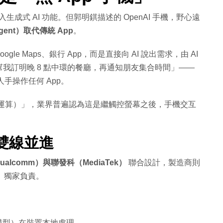
生成式 AI 功能。但郭明錤描述的 OpenAI 手機，野心遠
Agent）取代傳統 App
。
gle Maps、銀行 App，而是直接向 AI 說出需求，由 AI
我訂明晚 8 點中環的餐廳，再通知朋友集合時間」——
手操作任何 App。
運算）」，業界普遍認為這是繼觸控螢幕之後，手機交互
科雙線並進
ualcomm）與聯發科（MediaTek）
聯合設計，製造商則
）
獨家負責。
 模型）在裝置本地處理