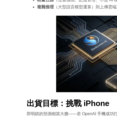
複雜推理
（大型語言模型運算）則上傳雲端
出貨目標：挑戰 iPhone
郭明錤的預測相當大膽——若 OpenAI 手機成功