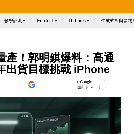
教學評測
EduTech
IT Times
生成式AI與雲端
028 量產！郭明錤爆料：高通
年出貨目標挑戰 iPhone
在Google
追蹤《e-zone》