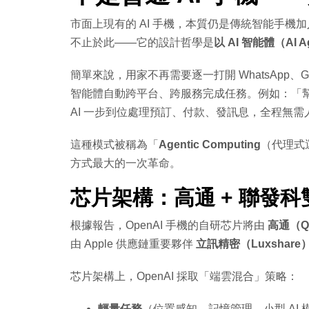
市面上現有的 AI 手機，本質仍是傳統智能手機加入
不止於此——它的設計哲學是
以 AI 智能體（AI 
簡單來說，用家不再需要逐一打開 WhatsApp、Goo
智能體自動跨平台、跨服務完成任務。例如：「幫
AI 一步到位處理預訂、付款、發訊息，全程無需人
這種模式被稱為「
Agentic Computing
（代理式
方式最大的一次革命。
芯片架構：高通 + 聯發
根據報告，OpenAI 手機的自研芯片將由
高通（Q
由 Apple 供應鏈重要夥伴
立訊精密（Luxshare
芯片架構上，OpenAI 採取「端雲混合」策略：
輕量任務
（位置感知、記憶管理、小型 AI