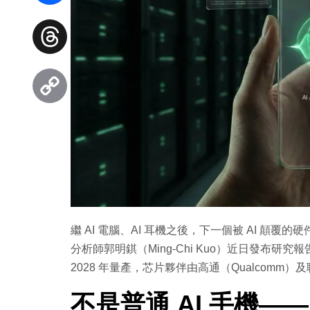
Facebook
Threads
Copy
Link
繼 AI 電腦、AI 耳機之後，下一個被 AI 
分析師郭明錤（Ming-Chi Kuo）近日發布研究報
2028 年量產，芯片夥伴由高通（Qualcomm）及
不是普通 AI 手機——