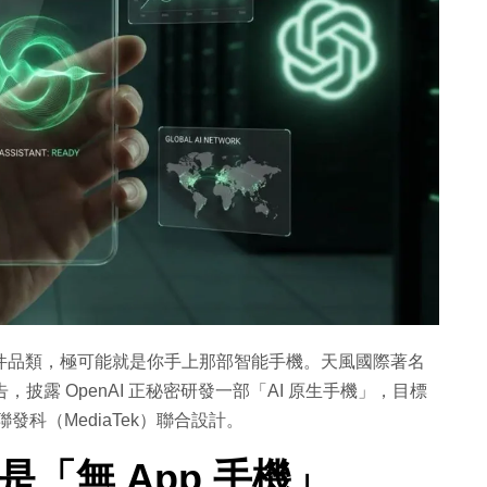
顛覆的硬件品類，極可能就是你手上那部智能手機。天風國際著名
告，披露 OpenAI 正秘密研發一部「AI 原生手機」，目標
聯發科（MediaTek）聯合設計。
是「無 App 手機」