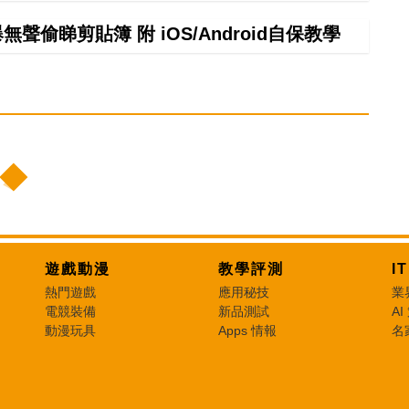
偷睇剪貼簿 附 iOS/Android自保教學
遊戲動漫
教學評測
I
熱門遊戲
應用秘技
業
電競裝備
新品測試
AI
動漫玩具
Apps 情報
名