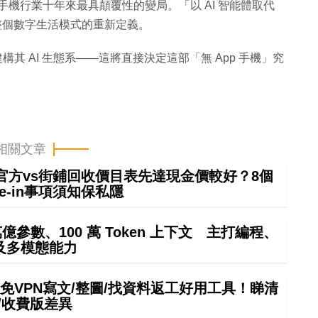
是智能手機行業十年來最具顛覆性的變局。「以 AI 智能體取代
整個數字生活模式的重新定義。
建構其 AI 生態系——這將直接決定這部「無 App 手機」究
相關文章
 in官方vs街鋪回收價目表先達現金價較好？8個
rade-in事項須知保私隱
4 萬億參數、100 萬 Token 上下文 主打編程、
及多模態能力
mini免VPN寫文/整圖/找資料返工好用工具！睇清
/收費版差異