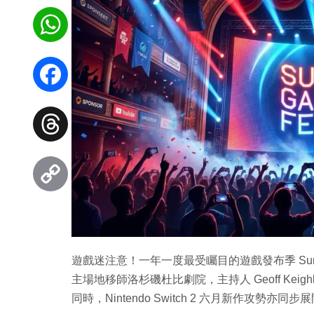
WhatsApp
Facebook
Threads
Copy
Link
遊戲迷注意！一年一度最受矚目的遊戲發布季 Summer
主場地移師洛杉磯杜比劇院，主持人 Geoff Ke
同時，Nintendo Switch 2 六月新作攻勢