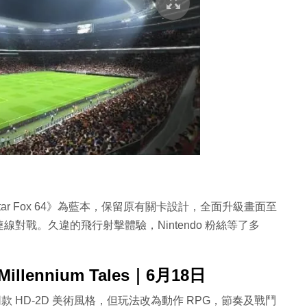
tar Fox 64》為藍本，保留原有關卡設計，全面升級畫面至
對戰。久違的飛行射擊體驗，Nintendo 粉絲等了多
he Millennium Tales｜6月18日
》同款 HD-2D 美術風格，但玩法改為動作 RPG，節奏及戰鬥