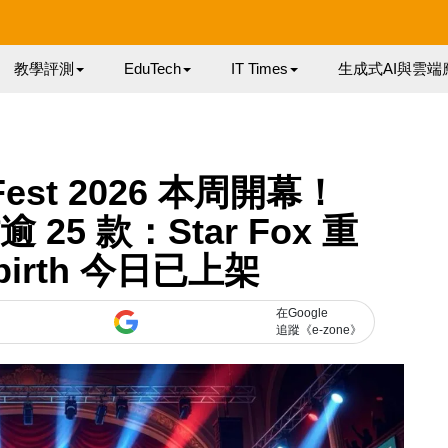
教學評測
EduTech
IT Times
生成式AI與雲端
Fest 2026 本周開幕！
逾 25 款：Star Fox 重
birth 今日已上架
在Google
追蹤《e-zone》