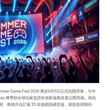
 Game Fest 2026 將於6月5日正式拉開序幕，今年
ighley 將帶領全球玩家見證多個新遊戲首度公開亮相。與此
亦同步展開，整個月合計逾 25 款遊戲陸續登場，相當值得期待。