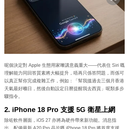
呢個決定對 Apple 生態用家嚟講意義重大——代表住 Siri 嘅
理解能力同回答質素將大幅提升，唔再只係答問題，而係可
以真正幫你完成複雜工作，例如：「幫我搵過去三個月香港
天氣最好嗰日，然後自動設定日曆提醒我去西貢」呢類多步
驟指令。
2. iPhone 18 Pro 支援 5G 衛星上網
除咗軟件層面，iOS 27 亦將為硬件帶來新功能。消息指
出，配備最新 A20 Pro 晶片嘅 iPhone 18 Pro 將首度支援