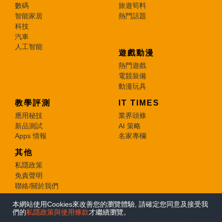
數碼
旅遊筍料
智能家居
熱門話題
科技
汽車
人工智能
遊戲動漫
熱門遊戲
電競裝備
動漫玩具
教學評測
IT TIMES
應用秘技
業界頭條
新品測試
AI 策略
Apps 情報
名家專欄
其他
私隱政策
免責聲明
聯絡/關於我們
本網站使用Cookies來改善您的瀏覽體驗, 請確定您同意及接受我
© 2026 e-zone. All Rights Reserved.
們的
私隱政策與使用條款
才繼續瀏覽。