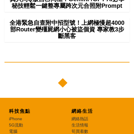
秘技輕鬆一鍵整專屬跨次元合照附Prompt
全港緊急自查附中招型號！上網極慢超4000
部Router變殭屍網小心被盜個資 專家教3步
斷黑客
科技焦點
網絡生活
iPhone
網絡熱話
5G流動
生活情報
電腦
筍買着數