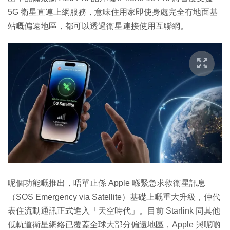
5G 衛星直連上網服務，意味住用家即使身處完全冇地面基
站嘅偏遠地區，都可以透過衛星連接使用互聯網。
呢個功能嘅推出，唔單止係 Apple 喺緊急求救衛星訊息
（SOS Emergency via Satellite）基礎上嘅重大升級，仲代
表住流動通訊正式進入「天空時代」。目前 Starlink 同其他
低軌道衛星網絡已覆蓋全球大部分偏遠地區，Apple 與呢啲