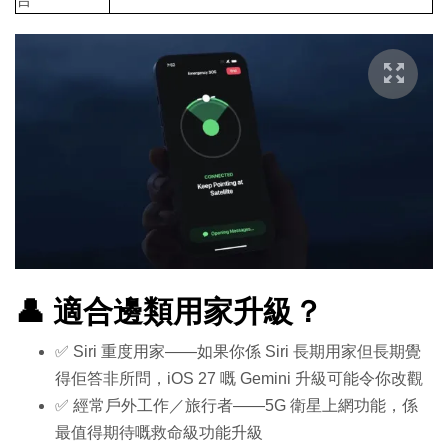
👤 適合邊類用家升級？
✅ Siri 重度用家——如果你係 Siri 長期用家但長期覺
得佢答非所問，iOS 27 嘅 Gemini 升級可能令你改觀
✅ 經常戶外工作／旅行者——5G 衛星上網功能，係
最值得期待嘅救命級功能升級