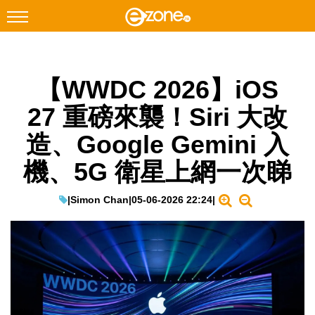
搜尋
【WWDC 2026】iOS
Facebook
Instagram
27 重磅來襲！Siri 大改
科技焦點
造、Google Gemini 入
網絡生活
機、5G 衛星上網一次睇
遊戲動漫
教學評測
|
Simon Chan
|
05-06-2026 22:24
|
EduTech
IT Times
生成式AI與雲端應用
Enterprise Digital Transformation