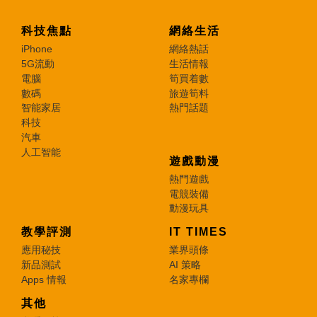
科技焦點
網絡生活
iPhone
網絡熱話
5G流動
生活情報
電腦
筍買着數
數碼
旅遊筍料
智能家居
熱門話題
科技
汽車
人工智能
遊戲動漫
熱門遊戲
電競裝備
動漫玩具
教學評測
IT TIMES
應用秘技
業界頭條
新品測試
AI 策略
Apps 情報
名家專欄
其他