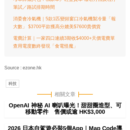
筆試／路試排期時間
消委會冷氣機｜5款1匹變頻窗口冷氣機製冷量「報
大數」 $3700平款獲高分媲美$7600貴價貨
電費計算｜一家四口連續3期收$4000+天價電費單
查用電度數終發現「食電怪魔」
Source : ezone.hk
科技
相關文章
OpenAI 神秘 AI 喇叭曝光！甜甜圈造型、可
移動零件 售價或逾 HK$3,000
2026 日本自駕遊必裝5個App｜Map Code導