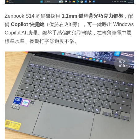
Zenbook S14 的鍵盤採用
1.1mm 鍵程背光巧克力鍵盤
，配
備
Copilot 快捷鍵
（位於右 Alt 旁），可一鍵呼出 Windows
Copilot AI 助理。鍵盤手感偏向薄型輕敲，在輕薄筆電中屬
標準水準，長期打字舒適度不俗。