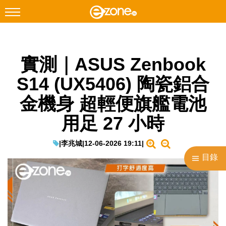
搜尋
實測｜ASUS Zenbook
Facebook
Instagram
S14 (UX5406) 陶瓷鋁合
科技焦點
金機身 超輕便旗艦電池
網絡生活
用足 27 小時
遊戲動漫
教學評測
|
李兆城
|
12-06-2026 19:11
|
目錄
EduTech
IT Times
生成式AI與雲端應用
Enterprise Digital Transformation