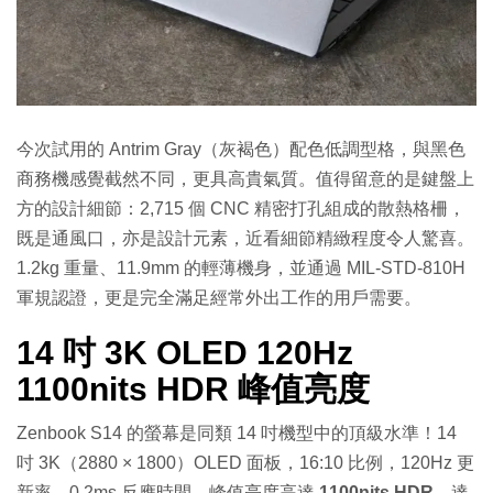
今次試用的 Antrim Gray（灰褐色）配色低調型格，與黑色
商務機感覺截然不同，更具高貴氣質。值得留意的是鍵盤上
方的設計細節：2,715 個 CNC 精密打孔組成的散熱格柵，
既是通風口，亦是設計元素，近看細節精緻程度令人驚喜。
1.2kg 重量、11.9mm 的輕薄機身，並通過 MIL-STD-810H
軍規認證，更是完全滿足經常外出工作的用戶需要。
14 吋 3K OLED 120Hz
1100nits HDR 峰值亮度
Zenbook S14 的螢幕是同類 14 吋機型中的頂級水準！14
吋 3K（2880 × 1800）OLED 面板，16:10 比例，120Hz 更
新率，0.2ms 反應時間，峰值亮度高達
1100nits HDR
，達