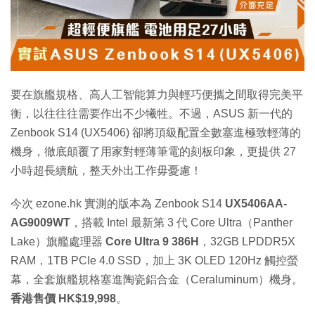
特集
要在旗艦規格、高人工智能算力與輕巧便攜之間取得完美平
衡，以往往往需要作出不少犧牲。不過，ASUS 新一代的
Zenbook S14 (UX5406) 卻將頂級配置全數塞進極致輕薄的
機身，徹底顛覆了用家對輕薄筆電的刻板印象，更提供 27
小時超長續航，整天外出工作毋憂慮！
今次 ezone.hk 實測的版本為 Zenbook S14
UX5406AA-
AG9009WT
，搭載 Intel 最新第 3 代 Core Ultra（Panther
Lake）旗艦處理器
Core Ultra 9 386H
，32GB LPDDR5X
RAM，1TB PCIe 4.0 SSD，加上 3K OLED 120Hz 觸控螢
幕，全套旗艦規格塞進陶瓷鋁合金（Ceraluminum）機身。
香港售價 HK$19,998
。