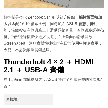
觸控板是今代 Zenbook S14 的明顯升級點：
觸控板面積加
大
以匹配 16:10 螢幕比例，同時加入
ASUS 智慧手勢
功
能，沿觸控板左側邊緣上下滑動調整音量、右側邊緣調整亮
度、頂部邊緣橫掃快進／快退，右上角向內滑動開啟
ScreenXpert，這些實體快捷操作在日常使用中極為實用，
令雙手不必頻繁離開鍵盤區。
Thunderbolt 4 × 2 ＋ HDMI
2.1 ＋ USB-A 齊備
在 11.9mm 超薄機身內，ASUS 提供了相當完整的連接埠配
置：
連接埠