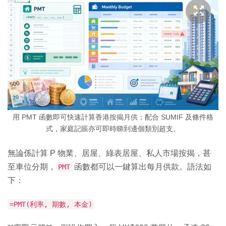
用 PMT 函數即可快速計算香港按揭月供；配合 SUMIF 及條件格
式，家庭記賬亦可即時睇到邊個類別超支。
無論係計算 P 物業、居屋、綠表居屋、私人市場按揭，甚
至車位分期，
函數都可以一鍵算出每月供款。語法如
PMT
下：
=PMT(利率, 期數, 本金)