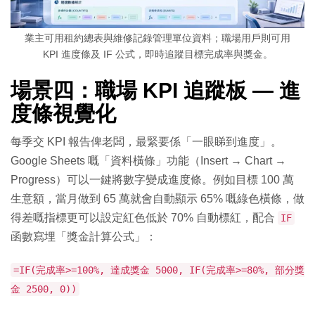
業主可用租約總表與維修記錄管理單位資料；職場用戶則可用
KPI 進度條及 IF 公式，即時追蹤目標完成率與獎金。
場景四：職場 KPI 追蹤板 — 進
度條視覺化
每季交 KPI 報告俾老闆，最緊要係「一眼睇到進度」。
Google Sheets 嘅「資料橫條」功能（Insert → Chart →
Progress）可以一鍵將數字變成進度條。例如目標 100 萬
生意額，當月做到 65 萬就會自動顯示 65% 嘅綠色橫條，做
得差嘅指標更可以設定紅色低於 70% 自動標紅，配合
IF
函數寫埋「獎金計算公式」：
=IF(完成率>=100%, 達成獎金 5000, IF(完成率>=80%, 部分獎
金 2500, 0))