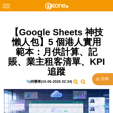
搜尋
【Google Sheets 神技
Facebook
Instagram
懶人包】5 個港人實用
科技焦點
範本：月供計算、記
網絡生活
賬、業主租客清單、KPI
遊戲動漫
追蹤
教學評測
目錄
EduTech
|
何樂希
|
10-06-2026 02:34
|
IT Times
生成式AI與雲端應用
Enterprise Digital Transformation