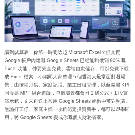
特集
講到試算表，你第一時間諗起 Microsoft Excel？但其實
Google 帳戶內建嘅 Google Sheets 已經能夠做到 90% 嘅
Excel 功能，仲要完全免費、雲端自動儲存、可以免費下載
成 Excel 檔案。小編同大家整理 5 個香港人最常面對嘅場
景，由按揭月供、家庭記賬、業主出租管理，以至職場 KPI
同股票 MPF 組合追蹤，每個場景都會附 1 條公式 + 1 段實
戰示範，文末再送上常用 Google Sheets 函數中英對照表。
無論打工仔、家庭主婦、收租佬定投資新手，都可以即學即
用，將 Google Sheets 變成你嘅個人財務管家。