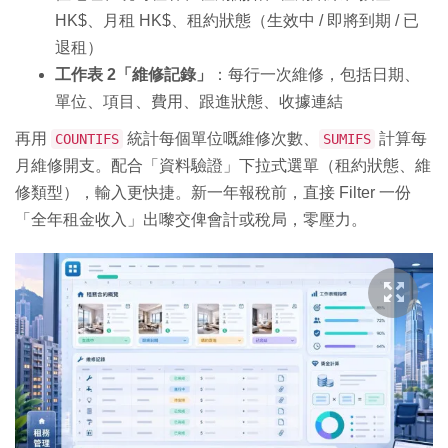
HK$、月租 HK$、租約狀態（生效中 / 即將到期 / 已
退租）
工作表 2「維修記錄」
：每行一次維修，包括日期、
單位、項目、費用、跟進狀態、收據連結
再用
統計每個單位嘅維修次數、
計算每
COUNTIFS
SUMIFS
月維修開支。配合「資料驗證」下拉式選單（租約狀態、維
修類型），輸入更快捷。新一年報稅前，直接 Filter 一份
「全年租金收入」出嚟交俾會計或稅局，零壓力。