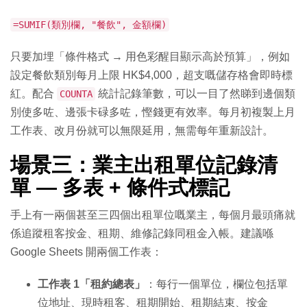
=SUMIF(類別欄, "餐飲", 金額欄)
只要加埋「條件格式 → 用色彩醒目顯示高於預算」，例如
設定餐飲類別每月上限 HK$4,000，超支嘅儲存格會即時標
紅。配合
統計記錄筆數，可以一目了然睇到邊個類
COUNTA
別使多咗、邊張卡碌多咗，慳錢更有效率。每月初複製上月
工作表、改月份就可以無限延用，無需每年重新設計。
場景三：業主出租單位記錄清
單 — 多表 + 條件式標記
手上有一兩個甚至三四個出租單位嘅業主，每個月最頭痛就
係追蹤租客按金、租期、維修記錄同租金入帳。建議喺
Google Sheets 開兩個工作表：
工作表 1「租約總表」
：每行一個單位，欄位包括單
位地址、現時租客、租期開始、租期結束、按金