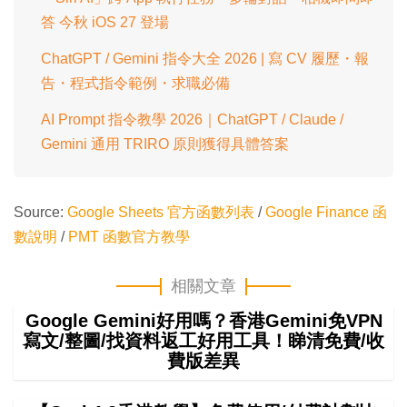
答 今秋 iOS 27 登場
ChatGPT / Gemini 指令大全 2026 | 寫 CV 履歷・報
告・程式指令範例・求職必備
AI Prompt 指令教學 2026｜ChatGPT / Claude /
Gemini 通用 TRIRO 原則獲得具體答案
Source:
Google Sheets 官方函數列表
/
Google Finance 函
數說明
/
PMT 函數官方教學
相關文章
Google Gemini好用嗎？香港Gemini免VPN
寫文/整圖/找資料返工好用工具！睇清免費/收
費版差異