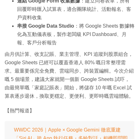
連結 Google Form 收集數據
：建立問卷表單，所有
回覆即時匯入試算表，適合團隊統計、活動報名、客
戶資料收集
串接 Google Data Studio
：將 Google Sheets 數據轉
化為互動儀表板，製作老闆級 KPI Dashboard、月
報、客戶分析報告
由月供計算、收支記賬、業主管理、KPI 追蹤到股票組合，
Google Sheets 已經可以覆蓋香港人 80% 嘅日常整理需
求。最重要係完全免費、雲端同步、跨裝置編輯。今次介紹
嘅 5 個場景，建議大家就開一個新 Google Sheets 試吓，
由最簡單嘅「家庭記賬表」開始，將儲存 10 年嘅 Excel 試
算表逐步退休，換取更穩定、更便利、更即時嘅雲端體驗。
【熱門報道】
WWDC 2026｜Apple × Google Gemini 徹底重建
「Siri AI」跨 App 執行任務・多輪對話・相機即問即