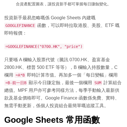
合資產配置圖表，讓投資新手都可掌握每日賺蝕變化。
投資新手最易忽略嘅係 Google Sheets 內建嘅
函數，可以即時拉取港股、美股、ETF 嘅
GOOGLEFINANCE
即時報價：
=GOOGLEFINANCE("0700.HK", "price")
只要喺 A 欄輸入股票代號（騰訊 0700.HK、盈富基金
2800.HK、標普 500 ETF 等等），B 欄輸入持股數量，C
欄用
即時計算市值。再加多一個「每日變幅」欄用
=A*B
顯示今日賺定蝕，最後一個欄用
計算組合
=B-前一日B
SUM
總值。MPF 用戶亦可參考同樣方法，每季手動輸入最新供
款及基金價格即可。Google Finance 函數係免費、實時、
無需手動更新，係個人投資組合最簡單嘅追蹤工具。
Google Sheets 常用函數