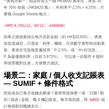
**實戰示範**：假設你買入一個 HK$600 萬單位，承造 30
年 70% 按揭（HK$420 萬），年利率 P-2.5% = 4.25%，只
要喺 Google Sheets 輸入：
=PMT(4.25%/12, 30*12, -4200000)
回車之後就會得出每月供款金額（約 HK$20,650）。將來
加息或減息，只需改「利率」嗰格，月供數字會即時自動更
新。香港住宅按揭普遍採用「P-2.5%」或「H+封頂息」，
P 為最優惠利率（目前 5.875%），可以進一步製作 4 個利
率情景嘅對比表，方便壓力測試。
場景二：家庭 / 個人收支記賬表
— SUMIF + 條件格式
想知道自己每月使錢去晒邊？最簡單就係整一張「日期 / 類
別 / 描述 / 金額」嘅 4 欄記賬表。每月填寫後，用
統
SUMIF
計每個類別嘅總支出：