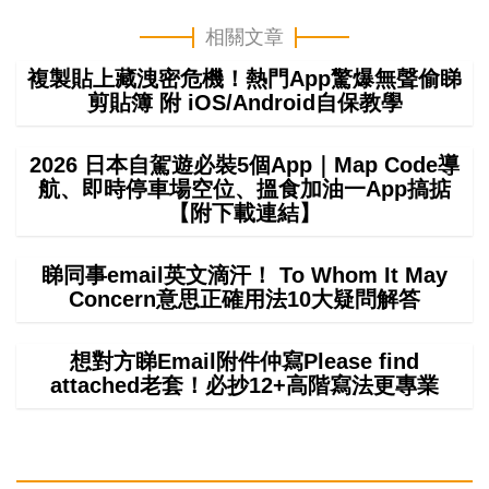
相關文章
複製貼上藏洩密危機！熱門App驚爆無聲偷睇
剪貼簿 附 iOS/Android自保教學
2026 日本自駕遊必裝5個App｜Map Code導
航、即時停車場空位、搵食加油一App搞掂
【附下載連結】
睇同事email英文滴汗！ To Whom It May
Concern意思正確用法10大疑問解答
想對方睇Email附件仲寫Please find
attached老套！必抄12+高階寫法更專業