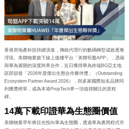
香港房地產科技持續演進，傳統代理行的數碼轉型成效逐漸
浮現。美聯物業旗下線上搵樓平台「美聯筍盤APP」，憑藉
與華為展開的深度跨界合作，近日獲得華為終端BG亞太地
區部頒發「2026年度傑出生態合作夥伴獎」（Outstanding
Ecosystem Partner Award 2026），與多家國際知名品牌同
列獲獎榜單，成為本港PropTech界一項值得關注的里程
碑。
14萬下載印證華為生態圈價值
美聯物業早年將目光投向華為生態圈，透過華為應用程式市