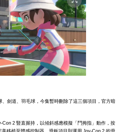
s》的足球、劍道、羽毛球，今集暫時刪除了這三個項目，官方暗
-Con 2 豎直握持，以傾斜感應模擬「鬥拇指」動作，按
植至體感控制器。滑板項目則運用 Joy-Con 2 的滑