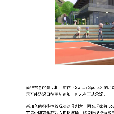
值得留意的是，相比前作《Switch Sport
示可能透過日後更新追加，但未有正式承諾。
新加入的拇指摔跤玩法頗具創意：兩名玩家將 Joy
下肩鍵即可鎖死對方拇指獲勝，將兒時課桌遊戲完美移