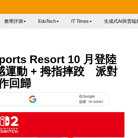
教學評測
EduTech
IT Times
生成式AI與雲端
Sports Resort 10 月登陸
種體感運動 + 拇指摔跤 派對
作回歸
在Google
追蹤《e-zone》