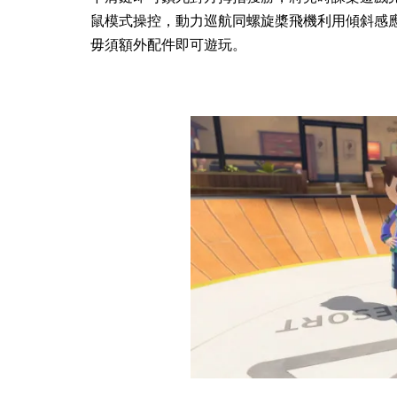
鼠模式操控，動力巡航同螺旋槳飛機利用傾斜感
毋須額外配件即可遊玩。