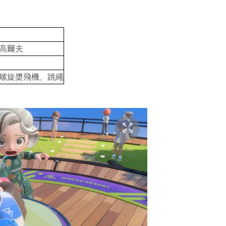
高爾夫
螺旋槳飛機、跳繩