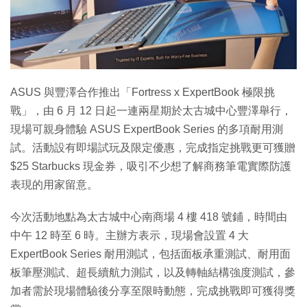
特集
ASUS 與豐澤合作推出「Fortress x ExpertBook 極限挑
戰」，由 6 月 12 日起一連兩星期於太古城中心豐澤舉行，
現場可親身體驗 ASUS ExpertBook Series 的多項耐用測
試。活動設有即場試玩及限定優惠，完成指定挑戰更可獲贈
$25 Starbucks 現金券，吸引不少想了解商務筆電實際防護
表現的用家留意。
今次活動地點為太古城中心南商場 4 樓 418 號鋪，時間由
中午 12 時至 6 時。主辦方表示，現場會設置 4 大
ExpertBook Series 耐用測試，包括面板承重測試、耐用面
板筆壓測試、超長續航力測試，以及轉軸結構強度測試，參
加者需於現場體驗後分享至限時動態，完成挑戰即可獲得獎