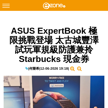
搜尋
ASUS ExpertBook 極
Facebook
Instagram
限挑戰登場 太古城豐澤
科技焦點
試玩軍規級防護兼拎
網絡生活
Starbucks 現金券
遊戲動漫
教學評測
|
何樂希
|
12-06-2026 19:18
|
EduTech
IT Times
生成式AI與雲端應用
Enterprise Digital Transformation