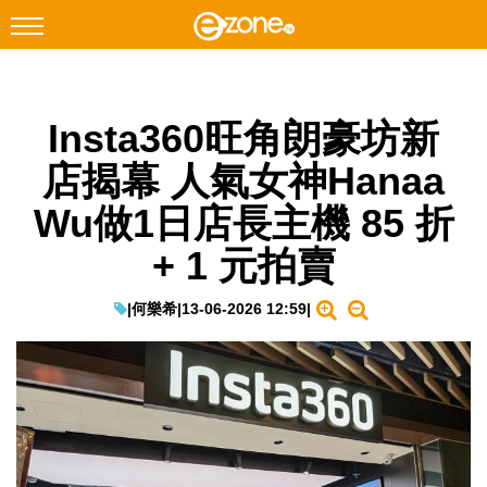
搜尋
Insta360旺角朗豪坊新
Facebook
Instagram
店揭幕 人氣女神Hanaa
科技焦點
Wu做1日店長主機 85 折
網絡生活
+ 1 元拍賣
遊戲動漫
教學評測
|
何樂希
|
13-06-2026 12:59
|
EduTech
IT Times
生成式AI與雲端應用
Enterprise Digital Transformation