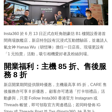
特集
Insta360 於 6 月 13 日正式在旺角朗豪坊 B1 樓開設香港首
間商場旗艦店，新店特別設有沉浸式互動體驗區，並邀請人
氣女神 Hanaa Wu（胡愷琳）擔任一日店長。現場更設有
「1 元拍賣」活動，吸引相機愛好者及粉絲到場。
開業福利：主機 85 折、售後服
務 8 折
新店開業期間提供限時優惠，主機最高享 85 折，CARE 售
後服務亦可享 8 折優惠 。顧客亦可透過「打卡領禮品」活
動參與，只需 Follow Insta360 香港官方 Instagram 或
Threads 帳號，即可領取官方周邊禮品；若同時發佈 IG
Story 或 Threads Post 並 Tag @insta360_hk 及加上