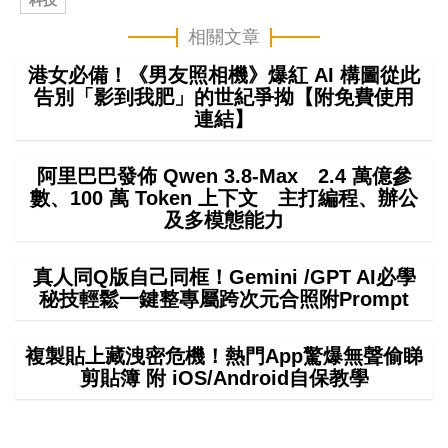
相關文章
港女必備！《男友照相機》爆紅 AI 構圖從此
告別「影到我肥」的世紀爭拗【附免費使用
連結】
阿里巴巴發佈 Qwen 3.8-Max 2.4 萬億參
數、100 萬 Token 上下文 主打編程、辦公
及多模態能力
真人同Q版自己同框！Gemini /GPT AI必學
秘技輕鬆一鍵整專屬跨次元合照附Prompt
複製貼上藏洩密危機！熱門App驚爆無聲偷睇
剪貼簿 附 iOS/Android自保教學