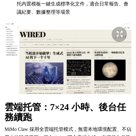
托內置模板一鍵生成標準化文件，適合日常報告、會
議紀要、數據整理等場景
雲端托管：7×24 小時、後台任
務續跑
MiMo Claw 採用全雲端托管模式，無需本地環境配置、不佔