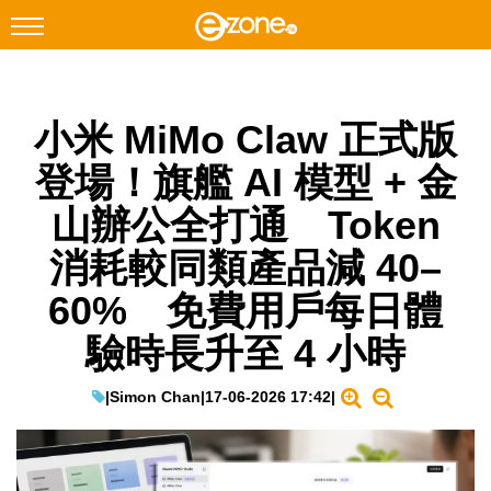
搜尋
小米 MiMo Claw 正式版
Facebook
Instagram
登場！旗艦 AI 模型 + 金
科技焦點
山辦公全打通 Token
網絡生活
消耗較同類產品減 40–
遊戲動漫
60% 免費用戶每日體
教學評測
驗時長升至 4 小時
EduTech
IT Times
|
Simon Chan
|
17-06-2026 17:42
|
生成式AI與雲端應用
Enterprise Digital Transformation