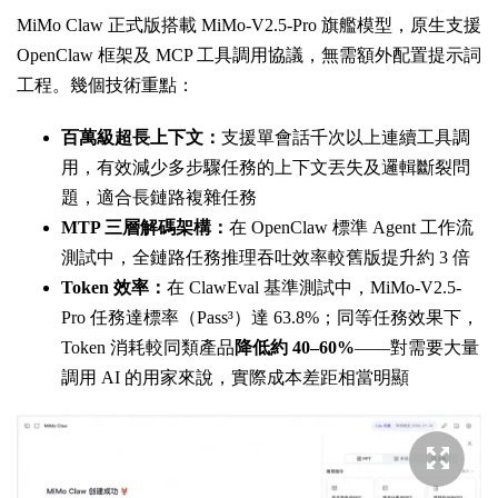
MiMo Claw 正式版搭載 MiMo-V2.5-Pro 旗艦模型，原生支援
OpenClaw 框架及 MCP 工具調用協議，無需額外配置提示詞
工程。幾個技術重點：
百萬級超長上下文：
支援單會話千次以上連續工具調
用，有效減少多步驟任務的上下文丟失及邏輯斷裂問
題，適合長鏈路複雜任務
MTP 三層解碼架構：
在 OpenClaw 標準 Agent 工作流
測試中，全鏈路任務推理吞吐效率較舊版提升約 3 倍
Token 效率：
在 ClawEval 基準測試中，MiMo-V2.5-
Pro 任務達標率（Pass³）達 63.8%；同等任務效果下，
Token 消耗較同類產品
降低約 40–60%
——對需要大量
調用 AI 的用家來說，實際成本差距相當明顯