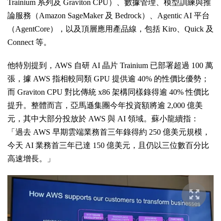
Trainium 系列及 Graviton CPU）、數據管理、模型訓練與推
論服務（Amazon SageMaker 及 Bedrock）、Agentic AI 平台
（AgentCore），以及頂層應用產品線，包括 Kiro、Quick 及
Connect 等。
他特別提到，AWS 自研 AI 晶片 Trainium 已部署超過 100 萬
張，據 AWS 指相較同類 GPU 提供逾 40% 的性價比優勢；
而 Graviton CPU 對比傳統 x86 架構同樣錄得逾 40% 性價比
提升。整體而言，亞馬遜集團今年投資額將逾 2,000 億美
元，其中大部分投放於 AWS 與 AI 領域。蘇小龍續指：
「過去 AWS 早期雲端業務首三年錄得約 250 億美元規模，
今天 AI 業務首三年已達 150 億美元，且仍以三位數百分比
高速增長。」