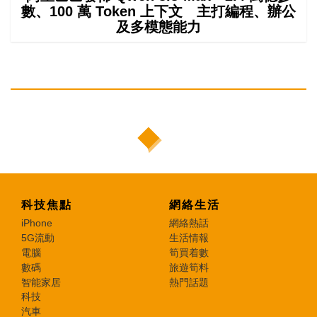
數、100 萬 Token 上下文 主打編程、辦公
及多模態能力
科技焦點
網絡生活
iPhone
網絡熱話
5G流動
生活情報
電腦
筍買着數
數碼
旅遊筍料
智能家居
熱門話題
科技
汽車