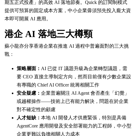
期五正式投產」的高效 AI 落地節奏。Quick 的訂閱制模式
提供可預算的固定成本方案，中小企業毋須預先投入龐大資
本即可開展 AI 應用。
港企 AI 落地三大樽頸
蘇小龍亦分享香港企業在推進 AI 過程中普遍面對的三大挑
戰：
策略層面：
AI 已從 IT 議題升級為企業轉型議題，需
要 CEO 直接主導制定方向，然而目前僅有少數企業設
有專職的 Chief AI Officer 統籌相關工作
安全疑慮：
企業普遍關注 AI Agent 會否產生「幻覺」
或越權操作——技術上已有能力解決，問題在於企業
對不確定性的顧慮
人才短缺：
本地 AI 開發人才供應緊張，特別是具備
AgentCore 應用開發及安全部署能力的工程師，中小型
企業更難以負擔相關人力成本