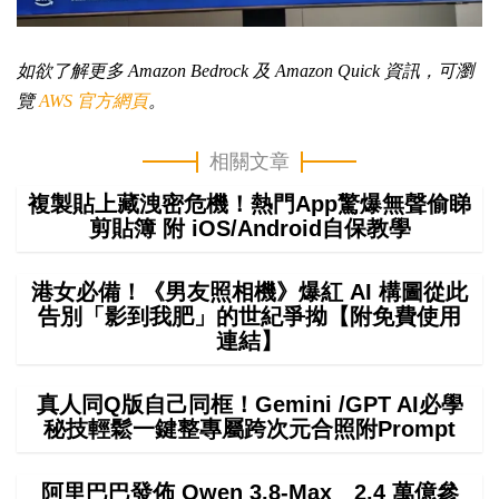
如欲了解更多 Amazon Bedrock 及 Amazon Quick 資訊，可瀏
覽
AWS 官方網頁
。
相關文章
複製貼上藏洩密危機！熱門App驚爆無聲偷睇
剪貼簿 附 iOS/Android自保教學
港女必備！《男友照相機》爆紅 AI 構圖從此
告別「影到我肥」的世紀爭拗【附免費使用
連結】
真人同Q版自己同框！Gemini /GPT AI必學
秘技輕鬆一鍵整專屬跨次元合照附Prompt
阿里巴巴發佈 Qwen 3.8-Max 2.4 萬億參