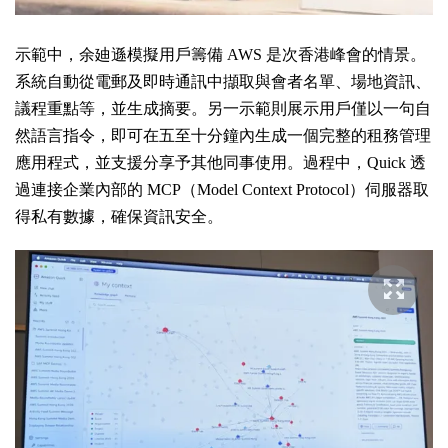
示範中，余廸遜模擬用戶籌備 AWS 是次香港峰會的情景。
系統自動從電郵及即時通訊中擷取與會者名單、場地資訊、
議程重點等，並生成摘要。另一示範則展示用戶僅以一句自
然語言指令，即可在五至十分鐘內生成一個完整的租務管理
應用程式，並支援分享予其他同事使用。過程中，Quick 透
過連接企業內部的 MCP（Model Context Protocol）伺服器取
得私有數據，確保資訊安全。