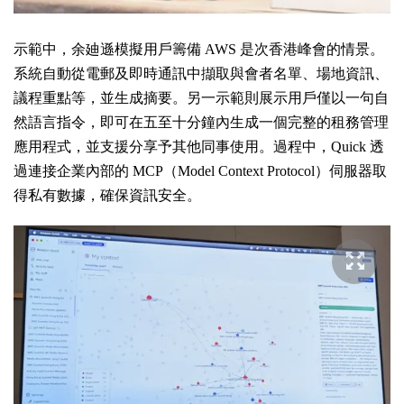
示範中，余廸遜模擬用戶籌備 AWS 是次香港峰會的情景。
系統自動從電郵及即時通訊中擷取與會者名單、場地資訊、
議程重點等，並生成摘要。另一示範則展示用戶僅以一句自
然語言指令，即可在五至十分鐘內生成一個完整的租務管理
應用程式，並支援分享予其他同事使用。過程中，Quick 透
過連接企業內部的 MCP（Model Context Protocol）伺服器取
得私有數據，確保資訊安全。