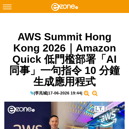
搜尋
AWS Summit Hong
Facebook
Instagram
Kong 2026｜Amazon
科技焦點
Quick 低門檻部署「AI
網絡生活
同事」一句指令 10 分鐘
遊戲動漫
生成應用程式
教學評測
EduTech
|
李兆城
|
17-06-2026 19:44
|
IT Times
生成式AI與雲端應用
Enterprise Digital Transformation