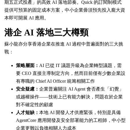
期五正式投產」的高效 AI 落地節奏。Quick 的訂閱制模式
提供可預算的固定成本方案，中小企業毋須預先投入龐大資
本即可開展 AI 應用。
港企 AI 落地三大樽頸
蘇小龍亦分享香港企業在推進 AI 過程中普遍面對的三大挑
戰：
策略層面：
AI 已從 IT 議題升級為企業轉型議題，需
要 CEO 直接主導制定方向，然而目前僅有少數企業設
有專職的 Chief AI Officer 統籌相關工作
安全疑慮：
企業普遍關注 AI Agent 會否產生「幻覺」
或越權操作——技術上已有能力解決，問題在於企業
對不確定性的顧慮
人才短缺：
本地 AI 開發人才供應緊張，特別是具備
AgentCore 應用開發及安全部署能力的工程師，中小型
企業更難以負擔相關人力成本