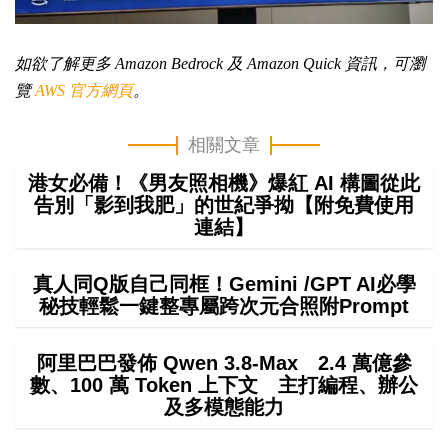
如欲了解更多 Amazon Bedrock 及 Amazon Quick 資訊，可瀏
覽
AWS 官方網頁
。
相關文章
港女必備！《男友照相機》爆紅 AI 構圖從此
告別「影到我肥」的世紀爭拗【附免費使用
連結】
真人同Q版自己同框！Gemini /GPT AI必學
秘技輕鬆一鍵整專屬跨次元合照附Prompt
阿里巴巴發佈 Qwen 3.8-Max 2.4 萬億參
數、100 萬 Token 上下文 主打編程、辦公
及多模態能力