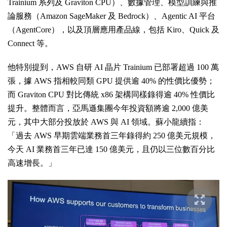
Trainium 系列及 Graviton CPU）、數據管理、模型訓練與推
論服務（Amazon SageMaker 及 Bedrock）、Agentic AI 平台
（AgentCore），以及頂層應用產品線，包括 Kiro、Quick 及
Connect 等。
他特別提到，AWS 自研 AI 晶片 Trainium 已部署超過 100 萬
張，據 AWS 指相較同類 GPU 提供逾 40% 的性價比優勢；
而 Graviton CPU 對比傳統 x86 架構同樣錄得逾 40% 性價比
提升。整體而言，亞馬遜集團今年投資額將逾 2,000 億美
元，其中大部分投放於 AWS 與 AI 領域。蘇小龍續指：
「過去 AWS 早期雲端業務首三年錄得約 250 億美元規模，
今天 AI 業務首三年已達 150 億美元，且仍以三位數百分比
高速增長。」