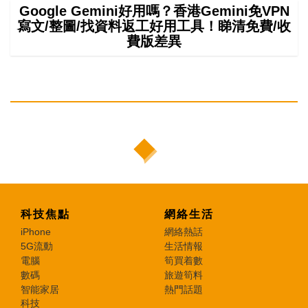
Google Gemini好用嗎？香港Gemini免VPN
寫文/整圖/找資料返工好用工具！睇清免費/收
費版差異
科技焦點
網絡生活
iPhone
網絡熱話
5G流動
生活情報
電腦
筍買着數
數碼
旅遊筍料
智能家居
熱門話題
科技