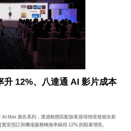
 12%、八達通 AI 影片成本
p）試行 AI Max 廣告系列，透過動態匹配旅客搜尋情境發掘全新
賓室預訂與機場服務轉換率錄得 12% 的顯著增長。