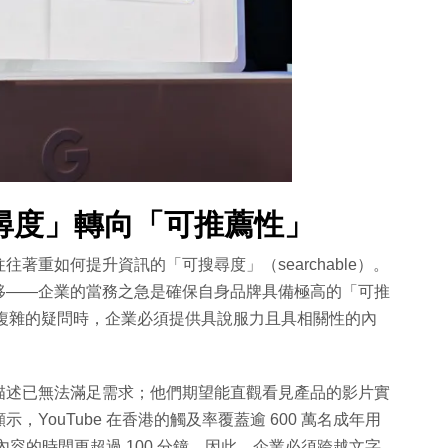
尋度」轉向「可推薦性」
重如何提升資訊的「可搜尋度」（searchable）。
移——企業的當務之急是確保自身品牌具備極高的「可推
答更為複雜的疑問時，企業必須提供具說服力且具相關性的內
描述已無法滿足需求；他們期望能直觀看見產品的影片實
YouTube 在香港的觸及率覆蓋逾 600 萬名成年用
內容的時間更超過 100 分鐘。因此，企業必須跨越文字、