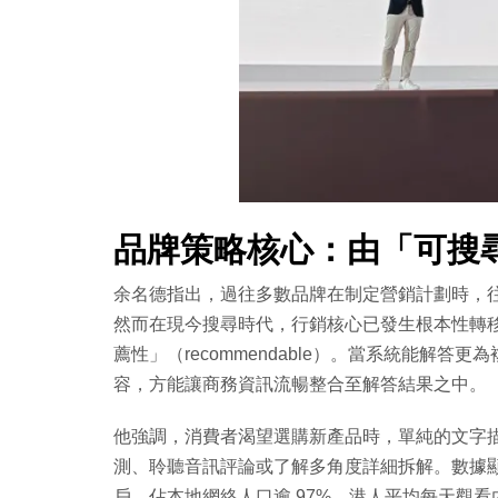
品牌策略核心：由「可搜
余名德指出，過往多數品牌在制定營銷計劃時，往往著
然而在現今搜尋時代，行銷核心已發生根本性轉
薦性」（recommendable）。當系統能解
容，方能讓商務資訊流暢整合至解答結果之中。
他強調，消費者渴望選購新產品時，單純的文字
測、聆聽音訊評論或了解多角度詳細拆解。數據顯示，
戶，佔本地網絡人口逾 97%，港人平均每天觀看