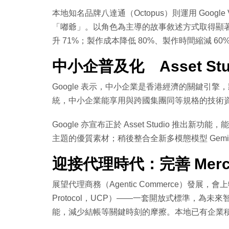
本地知名品牌八達通（Octopus）則運用 Googl
「嘟爺」。以角色為主導的故事敘述方式取得顯著
升 71%；製作成本降低 80%、製作時間縮減 6
中小企普及化 Asset Stud
Google 表示，中小企業是香港經濟的關鍵引
統，中小企業能享用與跨國集團同等規格的技術
Google 亦宣布正於 Asset Studio 
主題的優質素材；稍後整合全新多模態模型 Gemi
迎接代理時代：完善 Merch
展望代理商務（Agentic Commerce）發展，會上
Protocol，UCP）——一套開放式標準，為未來智能
能，減少結帳等關鍵時刻的摩擦。本地已有企業