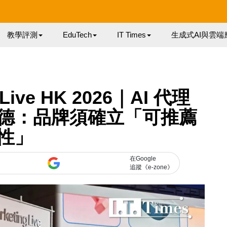
教學評測
EduTech
IT Times
生成式AI與雲端
 Live HK 2026｜AI 代理
德：品牌須確立「可推薦
性」
在Google
追蹤《e-zone》