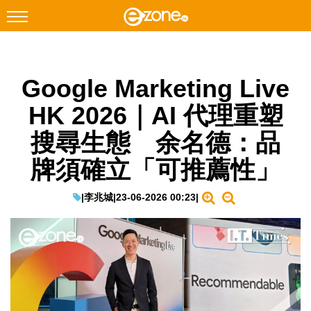
搜尋
Google Marketing Live
Facebook
Instagram
HK 2026｜AI 代理重塑
科技焦點
搜尋生態 余名德：品
網絡生活
牌須確立「可推薦性」
遊戲動漫
教學評測
|
李兆城
|
23-06-2026 00:23
|
EduTech
IT Times
生成式AI與雲端應用
Enterprise Digital Transformation