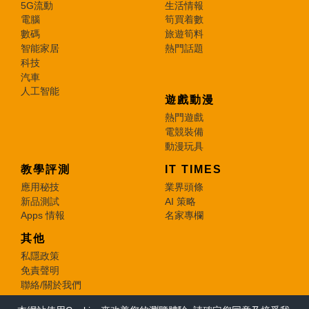
5G流動
生活情報
電腦
筍買着數
數碼
旅遊筍料
智能家居
熱門話題
科技
汽車
人工智能
遊戲動漫
熱門遊戲
電競裝備
動漫玩具
教學評測
IT TIMES
應用秘技
業界頭條
新品測試
AI 策略
Apps 情報
名家專欄
其他
私隱政策
免責聲明
聯絡/關於我們