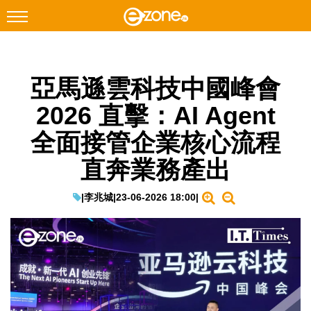
搜尋
亞馬遜雲科技中國峰會
Facebook
Instagram
2026 直擊：AI Agent
科技焦點
全面接管企業核心流程
網絡生活
直奔業務產出
遊戲動漫
教學評測
|
李兆城
|
23-06-2026 18:00
|
EduTech
IT Times
生成式AI與雲端應用
Enterprise Digital Transformation