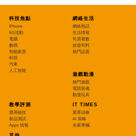
科技焦點
網絡生活
iPhone
網絡熱話
5G流動
生活情報
電腦
筍買着數
數碼
旅遊筍料
智能家居
熱門話題
科技
汽車
人工智能
遊戲動漫
熱門遊戲
電競裝備
動漫玩具
教學評測
IT TIMES
應用秘技
業界頭條
新品測試
AI 策略
Apps 情報
名家專欄
其他