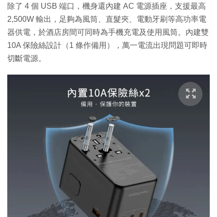
除了 4 個 USB 端口，機身還內建 AC 電源插座，支援最高
2,500W 輸出，足夠為風筒、直髮夾、電動牙刷等高功率電
器供電，於酒店房間可同時為手機充電及使用風筒。內建雙
10A 保險絲設計（1 條作備用），萬一電流出現問題可即時
切斷電源。