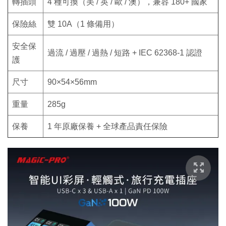
轉插頭
4 種可換（美 / 英 / 歐 / 澳），兼容 180+ 國家
保險絲
雙 10A（1 條備用）
安全保
過流 / 過壓 / 過熱 / 短路 + IEC 62368-1 認證
護
尺寸
90×54×56mm
重量
285g
保養
1 年原廠保養 + 全球產品責任保險