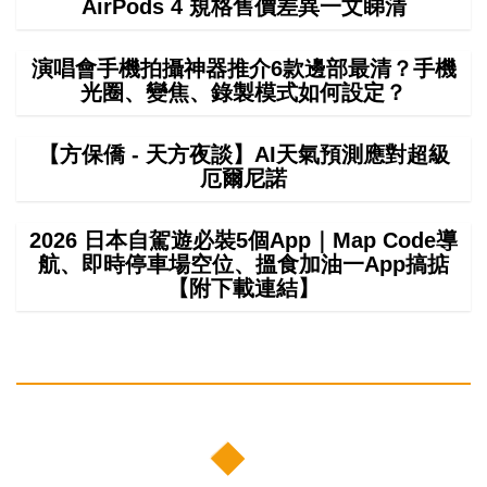
AirPods 4 規格售價差異一文睇清
演唱會手機拍攝神器推介6款邊部最清？手機
光圈、變焦、錄製模式如何設定？
【方保僑 - 天方夜談】AI天氣預測應對超級
厄爾尼諾
2026 日本自駕遊必裝5個App｜Map Code導
航、即時停車場空位、搵食加油一App搞掂
【附下載連結】