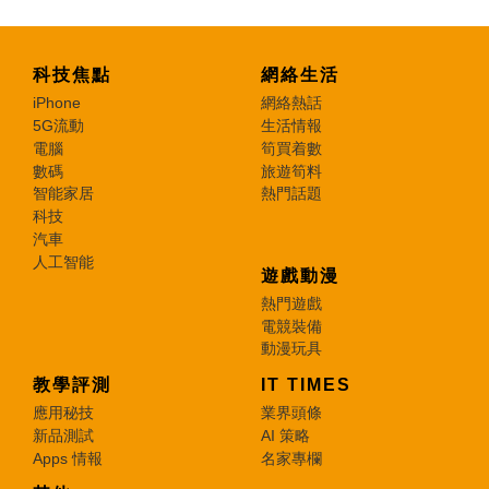
科技焦點
網絡生活
iPhone
網絡熱話
5G流動
生活情報
電腦
筍買着數
數碼
旅遊筍料
智能家居
熱門話題
科技
汽車
人工智能
遊戲動漫
熱門遊戲
電競裝備
動漫玩具
教學評測
IT TIMES
應用秘技
業界頭條
新品測試
AI 策略
Apps 情報
名家專欄