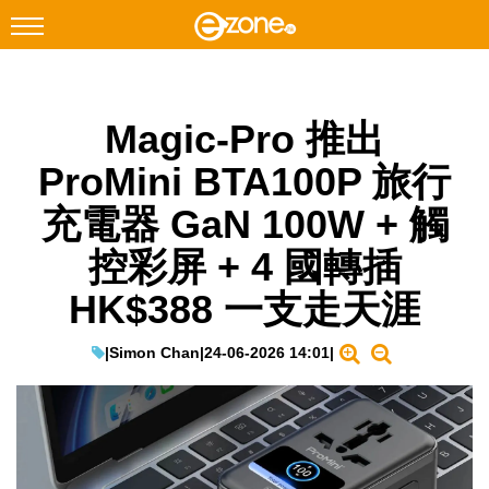
搜尋
Magic-Pro 推出
Facebook
Instagram
ProMini BTA100P 旅行
科技焦點
充電器 GaN 100W + 觸
網絡生活
控彩屏 + 4 國轉插
遊戲動漫
HK$388 一支走天涯
教學評測
EduTech
|
Simon Chan
|
24-06-2026 14:01
|
IT Times
生成式AI與雲端應用
Enterprise Digital Transformation