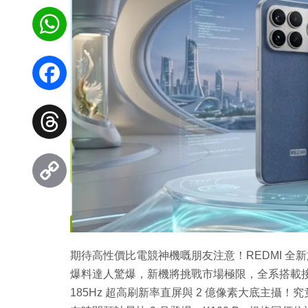
WhatsApp
Facebook
Threads
Copy
Link
期待高性價比電競神機嘅朋友注意！REDMI 全新旗艦
爆料達人驚爆，新機將挑戰市場極限，全系搭載接近
185Hz 超高刷新率直屏與 2 億像素大底主攝！究