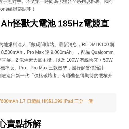
同價位近乎無對手。本文第一時間為你整合全系列規格表、國行
one編輯部點評！
00mAh怪獸大電池 185Hz電競直
據內地爆料達人「數碼閒聊站」最新消息，REDMI K100 將
00mAh，Pro Max 達 9,000mAh），配備 Qualcomm
刷新率直屏、2 億像素大底主攝，以及 100W 有線快充 + 50W
標準版、Pro、Pro Max 三款機型，國行起售價預計
比定位。到底這部新一代「價格破壞者」有哪些值得期待的硬核升
+ 7600mAh 1.7 日續航 HK$1,099 iPad 三分一價
大核心賣點拆解