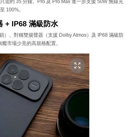
只需約 35 分鐘。Pro 及 Pro Max 進一步支援 50W 無線充
 100%。
 + IP68 滿級防水
、對稱雙揚聲器（支援 Dolby Atmos）及 IP68 滿級防
階旗艦市場少見的高規格配置。