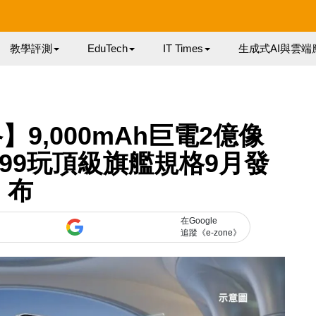
教學評測
EduTech
IT Times
生成式AI與雲端
格】9,000mAh巨電2億像
799玩頂級旗艦規格9月發
布
在Google
追蹤《e-zone》