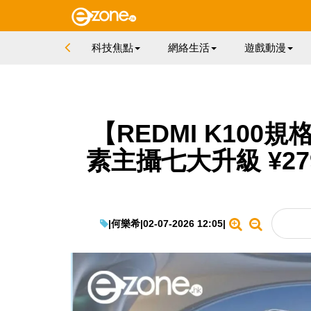
科技焦點
網絡生活
遊戲動漫
【REDMI K100規
素主攝七大升級 ¥2
|
何樂希
|
02-07-2026 12:05
|