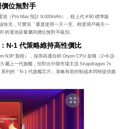
：同價位無對手
電池（Pro Max 預計 9,000mAh），較上代 K90 標準版
 100W 有線快充，可實現「重度使用一天一充、輕度用戶兩天一
K100 的電池容量屬同價位無對手級別。
處理器：N-1 代策略維持高性價比
（3nm N3P 製程），採用高通自研 Oryon CPU 架構（2+6 設
8E5 屬上一代旗艦，但對比中階市場主流 Snapdragon 7s
MI K 系列的「N-1 代旗艦芯片」策略有助控制成本同時提供旗