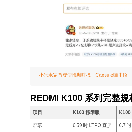
小米米家首發便攜咖啡機！Capsule咖啡粉一機兩用 
REDMI K100 系列完整規
項目
K100 標準版
K100 
屏幕
6.59 吋 LTPO 直屏
6.7 