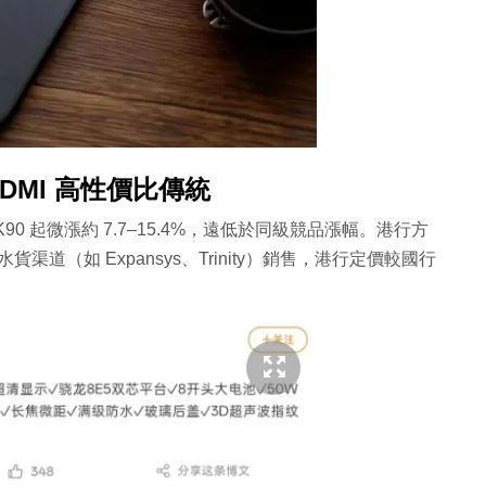
REDMI 高性價比傳統
代 K90 起微漲約 7.7–15.4%，遠低於同級競品漲幅。港行方
渠道（如 Expansys、Trinity）銷售，港行定價較國行