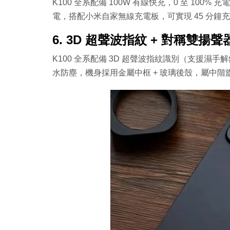
K100 全系配備 100W 有線快充，0 至 100% 充電
電，搭配小米自家無線充電板，可實現 45 分鐘充至
6. 3D 超聲波指紋 + 對稱雙揚聲器
K100 全系配備 3D 超聲波指紋識別（支援濕手解鎖）
水防塵，機身採用金屬中框 + 玻璃後殼，屬中