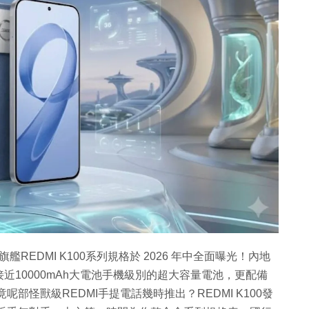
REDMI K100系列規格於 2026 年中全面曝光！內地
10000mAh大電池手機級別的超大容量電池，更配備
竟呢部怪獸級REDMI手提電話幾時推出？REDMI K100發