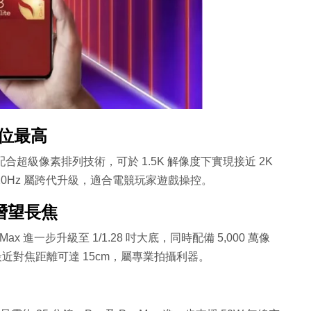
價位最高
屏，配合超級像素排列技術，可於 1.5K 解像度下實現接近 2K
120Hz 屬跨代升級，適合電競玩家遊戲操控。
 萬潛望長焦
Max 進一步升級至 1/1.28 吋大底，同時配備 5,000 萬像
近對焦距離可達 15cm，屬專業拍攝利器。