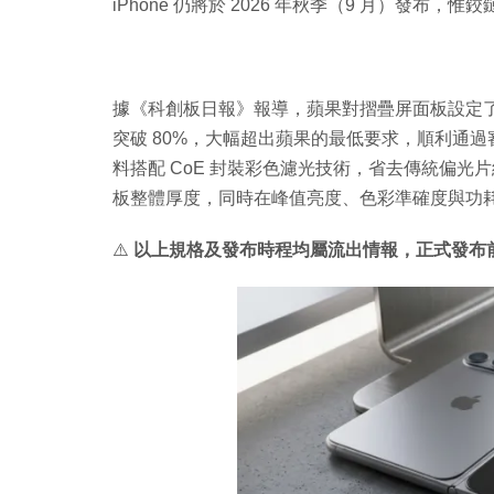
iPhone 仍將於 2026 年秋季（9 月）發布，
據《科創板日報》報導，蘋果對摺疊屏面板設定了
突破 80%，大幅超出蘋果的最低要求，順利通過
料搭配 CoE 封裝彩色濾光技術，省去傳統偏
板整體厚度，同時在峰值亮度、色彩準確度與功
⚠️
以上規格及發布時程均屬流出情報，正式發布