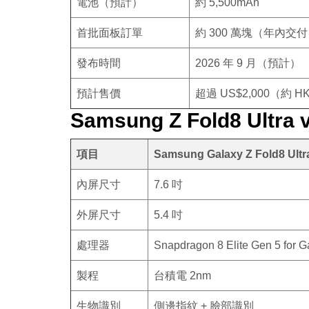
電池（預計）
約 5,500mAh
首批面板訂單
約 300 萬塊（年內交
發布時間
2026 年 9 月（預計）
預計售價
超過 US$2,000（約 HK
Samsung Z Fold8 Ultr
項目
Samsung Galaxy Z Fold8 U
內屏尺寸
7.6 吋
外屏尺寸
5.4 吋
處理器
Snapdragon 8 Elite Gen 5 for G
製程
台積電 2nm
生物識別
側邊指紋 + 臉部識別