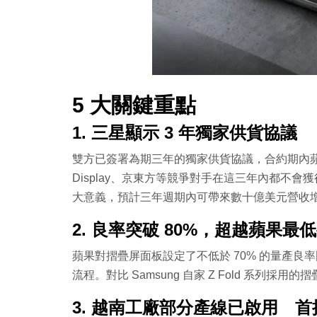
5 大關鍵重點
1. 三星顯示 3 年獨家供貨協議
雙方已簽署為期三年的獨家供貨協議，合約期內蘋果
Display、京東方等競爭對手在這三年內都不
大意義，預計三年週期內可帶來數十億美元營收
2. 良率突破 80%，超越蘋果最低
蘋果對摺疊屏面板設定了不低於 70% 的量產良
流程。對比 Samsung 自家 Z Fold 系列採用
3. 越南工廠部分產線已啟用 首批