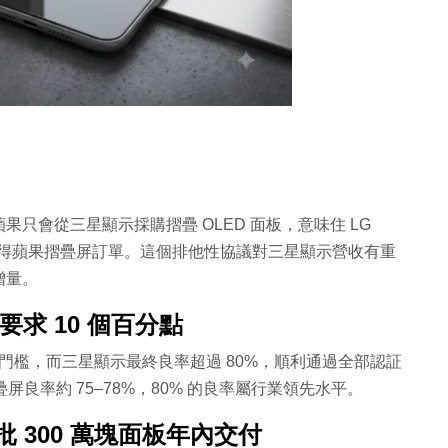
只會從三星顯示採購摺疊 OLED 面板，意味住 LG
會獲得蘋果摺疊屏訂單。這個排他性協議對三星顯示營收有重
增量。
要求 10 個百分點
率門檻，而三星顯示最終良率超過 80%，順利通過全部認証
的摺疊屏良率約 75–78%，80% 的良率屬行業領先水平。
 300 萬塊面板年內交付