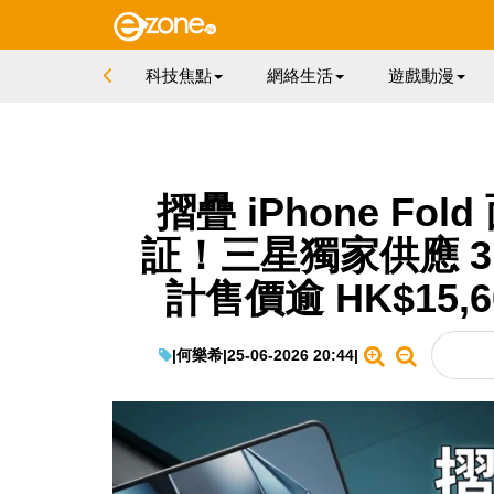
科技焦點
網絡生活
遊戲動漫
摺疊 iPhone Fol
証！三星獨家供應 3
計售價逾 HK$15
|
何樂希
|
25-06-2026 20:44
|