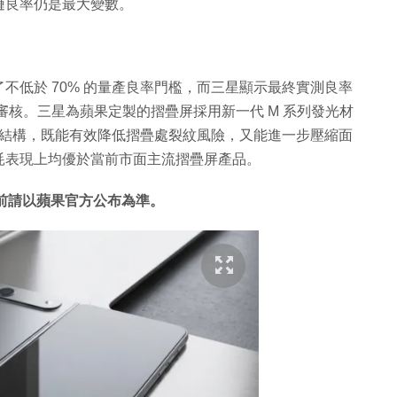
惟鉸鏈良率仍是最大變數。
不低於 70% 的量產良率門檻，而三星顯示最終實測良率
審核。三星為蘋果定製的摺疊屏採用新一代 M 系列發光材
光片結構，既能有效降低摺疊處裂紋風險，又能進一步壓縮面
耗表現上均優於當前市面主流摺疊屏產品。
前請以蘋果官方公布為準。