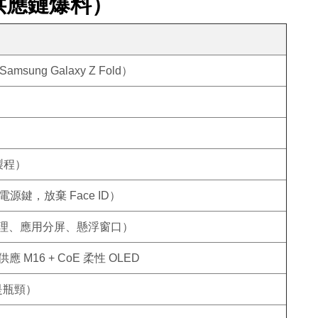
於供應鏈爆料）
ung Galaxy Z Fold）
 製程）
於電源鍵，放棄 Face ID）
務處理、應用分屏、懸浮窗口）
家供應 M16 + CoE 柔性 OLED
是瓶頸）