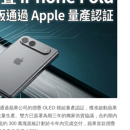
3 日正式通過蘋果公司的摺疊 OLED 模組量產認証，獲准啟動蘋果
配套面板的批量生產。雙方已簽署為期三年的獨家供貨協議，合約期內
批約 300 萬塊面板計劃於今年內完成交付，蘋果首款摺疊