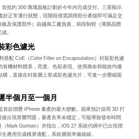
首批約 300 萬塊面板計劃於今年內完成交付。三星顯示
0 條處於正常運行狀態，現階段僅需調用部分產能即可滿足交
路板及保護部件）由越南工廠負責，前段制程（薄膜晶體
完成。
 封裝彩色濾光
（Color Filter on Encapsulation）封裝彩色濾
一代有機材料體系，亮度、色彩表現、使用壽命和能效均優
光片結構，直接在封裝層上形成彩色濾光片，可進一步壓縮面
推遲半個月至一個月
首款摺疊 iPhone 量產的最大變數。蘋果預計採用 3D 打
裝後出現異響問題，量產良率未穩定，可能導致發布時間
rk Gurman）亦指出，iOS 27 系統代碼中已出現摺
原生應用完成橫屏適配，系統層面準備就緒。