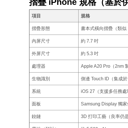
摺疊 iPhone 規格（基
項目
規格
摺疊形態
書本式橫向摺疊（類似 Sams
內屏尺寸
約 7.7 吋
外屏尺寸
約 5.3 吋
處理器
Apple A20 Pro（2nm
生物識別
側邊 Touch ID（集成
系統
iOS 27（支援多任
面板
Samsung Display 獨
鉸鏈
3D 打印工藝（良率仍