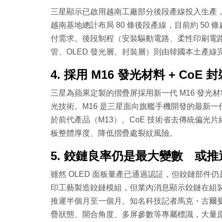
三星顯示已啟用越南工廠部分後段產線投入生產，
越南基地總計布局 80 條後段產線，目前約 5
付需求。後段制程（安裝驅動電路、柔性印刷電
管、OLED 發光層、封裝層）則由韓國本土產線
4. 採用 M16 發光材料 + CoE
三星為蘋果定製的摺疊屏採用新一代 M16 發光材料搭配 CoE
光技術。M16 是三星面向旗艦手機開發的最新
於前代產品（M13）。CoE 技術省去傳統偏
板整體厚度、降低摺疊處裂紋風險。
5. 鉸鏈良率仍是最大變數 或
雖然 OLED 面板量產已通過認証，但鉸鏈部件仍是
印工藝製造鉸鏈模組，但業內消息顯示鉸鏈在組
推遲半個月至一個月。知名科技記者馬克・古爾曼（Ma
疊狀態、開合角度、多屏參數等專屬標識，大量