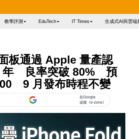
教學評測
EduTech
IT Times
生成式AI與雲端
d 面板通過 Apple 量產認
 年 良率突破 80% 預
,600 9 月發布時程不變
在Google
追蹤《e-zone》