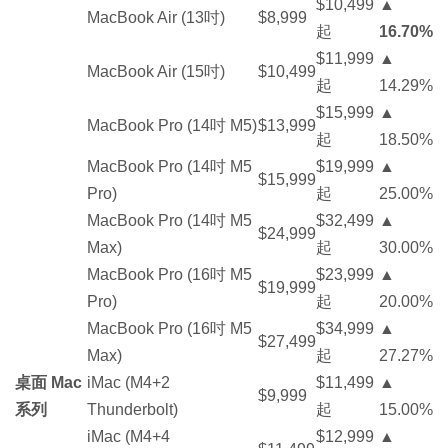
$10,499
▲
MacBook Air (13吋)
$8,999
起
16.70%
$11,999
▲
MacBook Air (15吋)
$10,499
起
14.29%
$15,999
▲
MacBook Pro (14吋 M5)
$13,999
起
18.50%
MacBook Pro (14吋 M5
$19,999
▲
$15,999
Pro)
起
25.00%
MacBook Pro (14吋 M5
$32,499
▲
$24,999
Max)
起
30.00%
MacBook Pro (16吋 M5
$23,999
▲
$19,999
Pro)
起
20.00%
MacBook Pro (16吋 M5
$34,999
▲
$27,499
Max)
起
27.27%
桌面 Mac
iMac (M4+2
$11,499
▲
$9,999
系列
Thunderbolt)
起
15.00%
iMac (M4+4
$12,999
▲