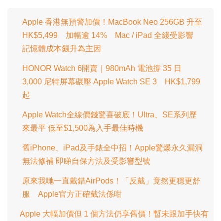
Apple 香港無預警加價！MacBook Neo 256GB 升至
HK$5,499 加幅逾 14% Mac / iPad 全綫受影響
記憶體成本飆升為主因
HONOR Watch 6開賣｜980mAh 電池撐 35 日
3,000 尼特屏幕碾壓 Apple Watch SE 3 HK$1,799
起
Apple Watch全線價錢驚喜破底！Ultra、SE系列歷
來最平 低至$1,500為入手最佳時機
舊iPhone、iPad及手錶全中招！Apple驚爆永久漏洞
無法修補 即睇自保方法及受影響型號
原來我哋一直戴錯AirPods！「反戴」竟然更穩更舒
服 Apple官方正確戴法係咁
Apple 大幅加價但 1 個方法仍享舊價！暫未跟加手快有