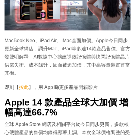
MacBook Neo、iPad Air、iMac全面加價。Apple今日同步
更新全球網店，調升Mac、iPad等多達14款產品售價。官方
發聲明解釋，AI數據中心擴建導致記憶體與快閃記憶體晶片
供需失衡、成本飆升，因而被迫加價，其中高容量裝置首當
其衝。
即刻【
按此
】，用 App 睇更多產品開箱影片
Apple 14 款產品全球大加價 增
幅高達66.7%
全球 Apple Store 網店及相關平台於今日同步更新，多款核
心硬體產品的售價均錄得顯著上調。本次全球價格調整的受