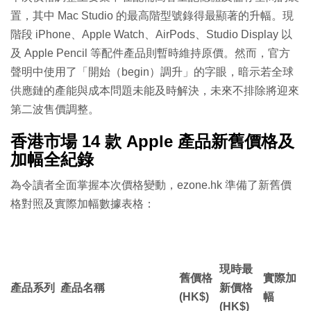
置，其中 Mac Studio 的最高階型號錄得最顯著的升幅。現
階段 iPhone、Apple Watch、AirPods、Studio Display 以
及 Apple Pencil 等配件產品則暫時維持原價。然而，官方
聲明中使用了「開始（begin）調升」的字眼，暗示若全球
供應鏈的產能與成本問題未能及時解決，未來不排除將迎來
第二波售價調整。
香港市場 14 款 Apple 產品新舊價格及
加幅全紀錄
為令讀者全面掌握本次價格變動，ezone.hk 準備了新舊價
格對照及實際加幅數據表格：
現時最
舊價格
實際加
產品系列
產品名稱
新價格
(HK$)
幅
(HK$)