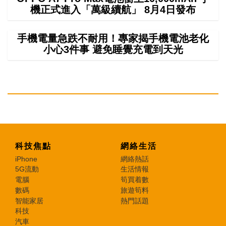
機正式進入「萬級續航」 8月4日發布
手機電量急跌不耐用！專家揭手機電池老化
小心3件事 避免睡覺充電到天光
科技焦點
網絡生活
iPhone
網絡熱話
5G流動
生活情報
電腦
筍買着數
數碼
旅遊筍料
智能家居
熱門話題
科技
汽車