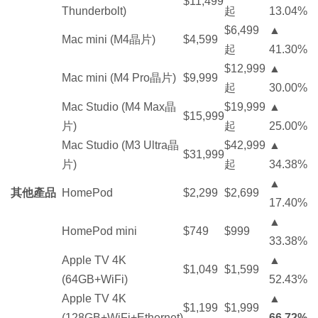
$11,499
Thunderbolt)
起
13.04%
$6,499
▲
Mac mini (M4晶片)
$4,599
起
41.30%
$12,999
▲
Mac mini (M4 Pro晶片)
$9,999
起
30.00%
Mac Studio (M4 Max晶
$19,999
▲
$15,999
片)
起
25.00%
Mac Studio (M3 Ultra晶
$42,999
▲
$31,999
片)
起
34.38%
▲
其他產品
HomePod
$2,299
$2,699
17.40%
▲
HomePod mini
$749
$999
33.38%
Apple TV 4K
▲
$1,049
$1,599
(64GB+WiFi)
52.43%
Apple TV 4K
▲
$1,199
$1,999
(128GB+WiFi+Ethernet)
66.72%