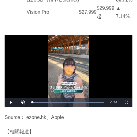
$29,999
▲
Vision Pro
$27,999
起
7.14%
剩
-
0:34
載
播
開
全
入
放
啟
螢
完
音
幕
餘
畢
效
:
Source： ezone.hk、Apple
1
時
0
0
.
間
【相關報道】
0
0
%