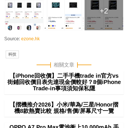
+2
Source:
ezone.hk
科技
相關文章
【iPhone回收價】二手手機trade in官方vs
街鋪回收價目表先達現金價較好？8個iPhone
Trade-in事項須知保私隱
【摺機推介2026】小米/華為/三星/Honor摺
機8款熱賣比較 規格/售價/屏幕尺寸一覽
OPPO A7 Pro Max電池衝上10,000mAh 手