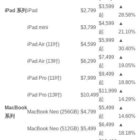
$3,599
▲
iPad 系列
iPad
$2,799
起
28.58%
$4,599
▲
iPad mini
$3,799
起
21.10%
$5,999
▲
iPad Air (11吋)
$4,599
起
30.40%
$7,499
▲
iPad Air (13吋)
$6,299
起
19.05%
$9,499
▲
iPad Pro (11吋)
$7,999
起
18.80%
$11,999
▲
iPad Pro (13吋)
$10,499
起
14.29%
MacBook
$5,499
▲
MacBook Neo (256GB)
$4,799
系列
起
14.60%
$6,499
▲
MacBook Neo (512GB)
$5,499
起
18.18%