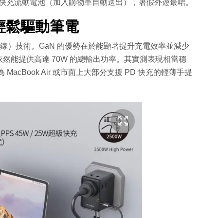
000mAh 快充流動電池（加入購物車自動送出），暑假外遊最啱。
率輕鬆驅動筆電
氮化鎵）技術。GaN 的優勢在於能顯著提升充電效率並減少
然能提供高達 70W 的總輸出功率。其實測表現相當穩
 MacBook Air 或市面上大部分支援 PD 快充的輕薄手提