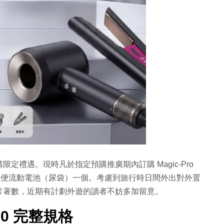
禮遇。現時凡於指定預購推廣期內訂購 Magic-Pro
Ah 輕便流動電池（尿袋）一個。考慮到旅行時日間外出對外置
常著數，近期有計劃外遊的讀者不妨多加留意。
TA70 完整規格