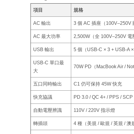
項目
規格
AC 輸出
3 個 AC 插座（100V–25
AC 最大功率
2,500W（全 100V–250V
USB 輸出
5 個（USB-C × 3 + USB-A 
USB-C 單口最
70W PD（MacBook Air / N
大
五口同時輸出
C1 仍可保持 45W 快充
快充協議
PD 3.0 / QC 4+ / PPS / SCP
自動電壓辨識
110V / 220V 指示燈
轉插頭
4 種（美規 / 歐規 / 英規 / 