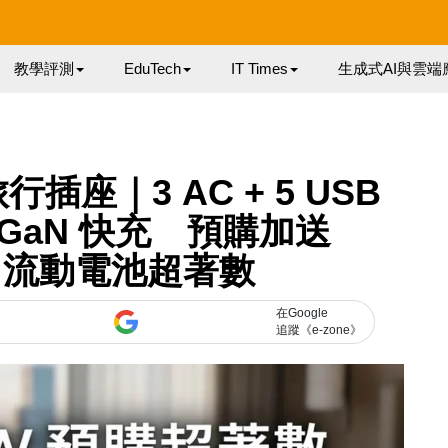
教學評測
EduTech
IT Times
生成式AI與雲端
0旅行插座｜3 AC + 5 USB
W GaN 快充 預購加送
Ah 流動電池超著數
在Google
追蹤《e-zone》