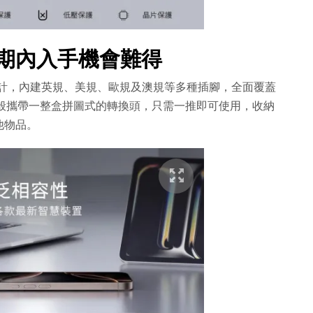
購期內入手機會難得
頭設計，內建英規、美規、歐規及澳規等多種插腳，全面覆蓋
以往般攜帶一整盒拼圖式的轉換頭，只需一推即可使用，收納
他物品。