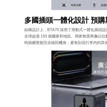
多國插頭一體化設計 預
結構設計上，BTA70 採用了滑動式一體化插
全球超過 150 個國家和地區。用家無需再像
時插腳更能完全縮回機身，避免刮花行李內的其