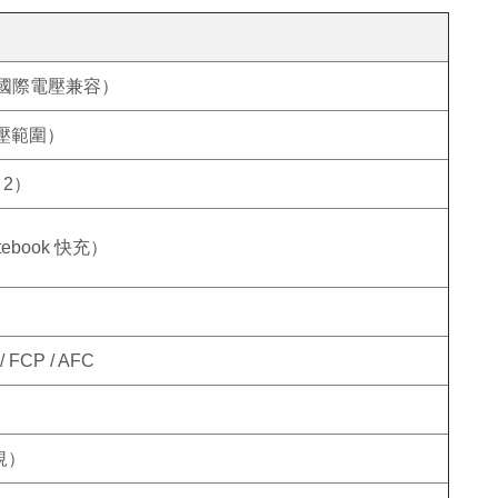
0V 國際電壓兼容）
 電壓範圍）
× 2）
otebook 快充）
 / FCP / AFC
澳規）