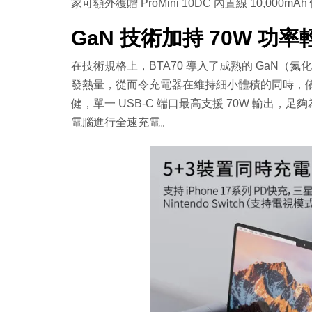
家可額外獲贈 ProMini 10DC 內置線 10,
GaN 技術加持 70W 功
在技術規格上，BTA70 導入了成熟的 GaN（
發熱量，從而令充電器在維持細小體積的同時，依
健，單一 USB-C 端口最高支援 70W 輸出，足夠為
電腦進行全速充電。