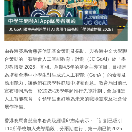
特集
由香港賽馬會慈善信託基金策劃及捐助、與香港中文大學聯
合策動的「賽馬會人工智能教育」計劃（JC GoAI）於「學
與教博覽 2026」亮相。為期4.5年的基金主導項目，目標是
為培養全港中小學生對生成式人工智能（GenAI）的素養及
應用能力，讓他們在跨學科範疇中培養創意。教育局日前已
宣布聯同馬會，於2025-26學年起推行先導計劃，全面推進
人工智能教育，引領學生更好地為未來的職場需求及社會發
展作準備。
香港賽馬會慈善事務高級經理邱志南表示：「計劃已吸引
110所學校加入先導階段，分兩期進行，第一期已於2025–