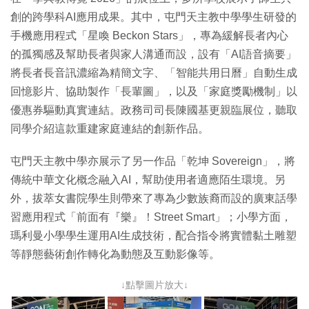
創的跨學科AI應用成果。其中，屯門天主教中學學生研發的
手機應用程式「星喚 Beckon Stars」，專為緩解長者內心
的孤獨感及幫助長者與家人溝通而設，設有「AI語音摘要」
將長者長音訊濃縮為精簡文字、「智能共用日曆」自動生成
回憶影片、協助製作「長輩圖」，以及「家庭獎勵機制」以
優惠券驅動真實連結。政務司司長陳國基更親臨展位，聽取
同學介紹這款重建家庭連結的創新作品。
屯門天主教中學亦展示了另一作品「乾坤 Sovereign」，將
傳統中華文化概念融入AI，幫助使用者適應陌生環境。另
外，拔萃女書院學生則帶來了專為少數族裔而設的廣東話學
習應用程式「前面有『樂』！Street Smart」；小學方面，
瑪利曼小學學生運用AI生成技術，配合指令將實體黏土雕塑
等靜態藝術創作轉化為動態及互動影像等。
↓點擊圖片放大↓