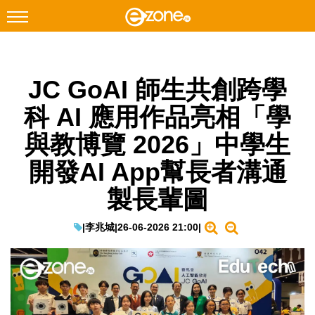
搜尋
JC GoAI 師生共創跨學
Facebook
Instagram
科 AI 應用作品亮相「學
科技焦點
與教博覽 2026」中學生
網絡生活
開發AI App幫長者溝通
遊戲動漫
製長輩圖
教學評測
EduTech
|
李兆城
|
26-06-2026 21:00
|
IT Times
生成式AI與雲端應用
Enterprise Digital Transformation