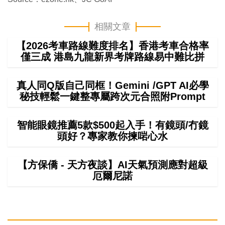
相關文章
【2026考車路線難度排名】香港考車合格率
僅三成 港島九龍新界考牌路線易中難比拼
真人同Q版自己同框！Gemini /GPT AI必學
秘技輕鬆一鍵整專屬跨次元合照附Prompt
智能眼鏡推薦5款$500起入手！有鏡頭/冇鏡
頭好？專家教你揀啱心水
【方保僑 - 天方夜談】AI天氣預測應對超級
厄爾尼諾