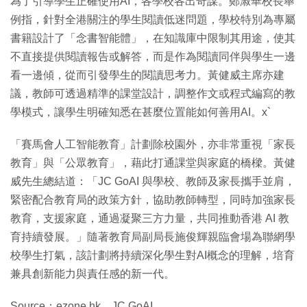
為了引導學生正確使用AI，各學校各出奇謀。鄭淑華校長舉
例指，針對全港關注的學生閱讀低迷問題，學校特別為專屬
書籍設計了「念書智能體」，在知識庫中限制其用途，使其
不直接提供閱讀報告或解答，而是作為閱讀同伴與學生一邊
看一邊傾，從而引發學生的閱讀思考力。黃健威主席亦建
議，教師可透過精準的課堂設計，調整作文或程式編寫的教
學模式，讓學生明確知悉在甚麼位置能如何善用AI。x`
「賽馬會人工智能教育」計劃除校園外，亦非常重視「家長
教育」與「公眾教育」，藉此打通課堂與家庭的橋樑。黃健
威先生總結道：「JC GoAI 與學校、教師及家長攜手並肩，
緊密配合教育局的政策方針，協助教師轉型，同時加強家長
教育，支援家庭，通過凝聚三方力量，共同推動香港 AI 教
育持續發展。」隨著教育局副局長施俊輝親臨會場為聯網學
校學生打氣，該計劃將持續深化學生對AI概念的理解，培育
兼具創新能力與責任感的新一代。
Source：ezone.hk、JC GoAI