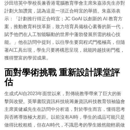
沙田培英中學校長兼香港電腦教育學會主席朱嘉添先生亦對
計劃大加讚賞，認為這是一項正合時宜的舉措。朱嘉添表
示：「計劃推行得正合時宜；JC GoAI 以創新的 AI 教育方
案，推動教育科技革新，致力培育具備核心素養的新一代，
賦予他們在人工智能驅動的世界中蓬勃發展所需的核心技
能。」他在訪問中提到，以往學生要寫程式門檻極高，但隨
著AI工具出現，學生只要將構思呈現，就能跨越技術門檻，
獲得豐富的學習成果。
面對學術挑戰 重新設計課堂評
估
生成式AI自2023年面世以來，對傳統教學帶來了巨大的衝
擊與改變。英華書院資訊科技統籌兼資訊科技教育領袖協會
主席黃健威先生在訪問中分析道，對於學生而言，懂得思考
與否將導致極大差距。以前沒有AI時，學生的成品可能只是
做得比較粗糙，但在AI時代，不識思考的學生雖然能輕易做