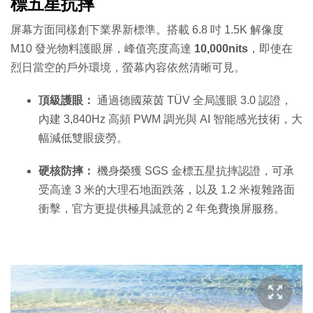
標五星抗摔
屏幕方面同樣創下業界新標準。搭載 6.8 吋 1.5K 解像度
M10 發光物料護眼屏，峰值亮度高達
10,000nits
，即使在
烈日當空的戶外環境，螢幕內容依然清晰可見。
頂級護眼：
通過德國萊茵 TÜV 全局護眼 3.0 認證，
內建 3,840Hz 高頻 PWM 調光與 AI 智能感光技術，大
幅減低雙眼疲勞。
硬核防摔：
機身榮獲 SGS 金標五星抗摔認證，可承
受高達 3 米的大理石地面跌落，以及 1.2 米複雜路面
衝擊，官方更提供極具誠意的 2 年免費換屏服務。