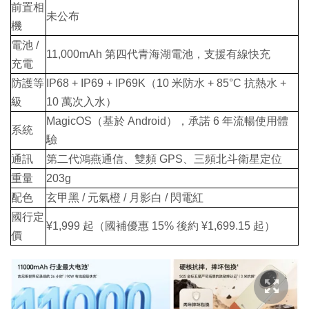
前置相
未公布
機
電池 /
11,000mAh 第四代青海湖電池，支援有線快充
充電
防護等
IP68 + IP69 + IP69K（10 米防水 + 85°C 抗熱水 +
級
10 萬次入水）
MagicOS（基於 Android），承諾 6 年流暢使用體
系統
驗
通訊
第二代鴻燕通信、雙頻 GPS、三頻北斗衛星定位
重量
203g
配色
玄甲黑 / 元氣橙 / 月影白 / 閃電紅
國行定
¥1,999 起（國補優惠 15% 後約 ¥1,699.15 起）
價