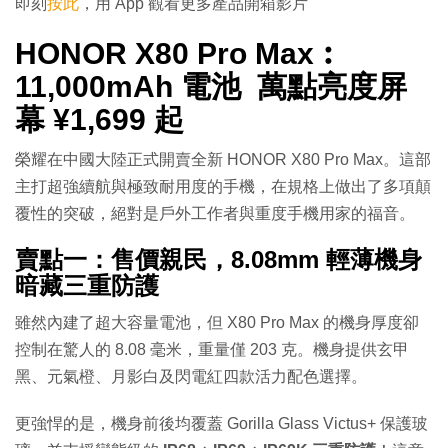
即刻
按此
，用 App 觀看更多產品開箱影片
HONOR X80 Pro Max︰
11,000mAh 電池 萬點亮度屏
幕 ¥1,699 起
榮耀在中國大陸正式開賣全新 HONOR X80 Pro Max。這部
主打超強續航與極致耐用度的手機，在規格上做出了多項顛
覆性的突破，絕對是戶外工作者與重度手機用家的福音。
賣點一：售價親民，8.08mm 輕薄機身
暗藏三重防護
雖然內建了超大容量電池，但 X80 Pro Max 的機身厚度卻
控制在驚人的 8.08 毫米，重量僅 203 克。機身提供玄甲
黑、元氣橙、月影白及閃電紅四款活力配色選擇。
更強悍的是，機身前後均覆蓋 Gorilla Glass Victus+ 保護玻