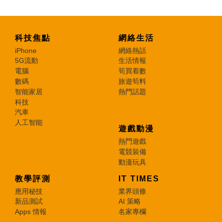
科技焦點
網絡生活
iPhone
網絡熱話
5G流動
生活情報
電腦
筍買着數
數碼
旅遊筍料
智能家居
熱門話題
科技
汽車
人工智能
遊戲動漫
熱門遊戲
電競裝備
動漫玩具
教學評測
IT TIMES
應用秘技
業界頭條
新品測試
AI 策略
Apps 情報
名家專欄