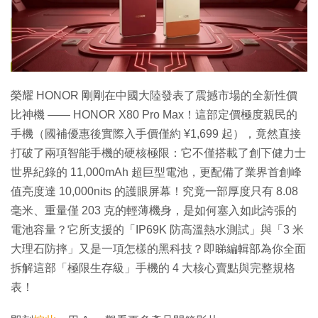
特集
榮耀 HONOR 剛剛在中國大陸發表了震撼市場的全新性價
比神機 —— HONOR X80 Pro Max！這部定價極度親民的
手機（國補優惠後實際入手價僅約 ¥1,699 起），竟然直接
打破了兩項智能手機的硬核極限：它不僅搭載了創下健力士
世界紀錄的 11,000mAh 超巨型電池，更配備了業界首創峰
值亮度達 10,000nits 的護眼屏幕！究竟一部厚度只有 8.08
毫米、重量僅 203 克的輕薄機身，是如何塞入如此誇張的
電池容量？它所支援的「IP69K 防高溫熱水測試」與「3 米
大理石防摔」又是一項怎樣的黑科技？即睇編輯部為你全面
拆解這部「極限生存級」手機的 4 大核心賣點與完整規格
表！