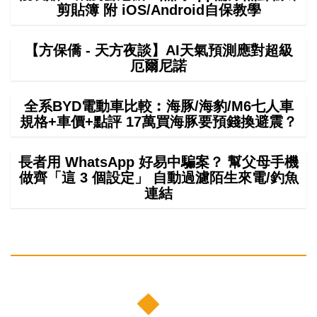
剪貼簿 附 iOS/Android自保教學
【方保僑 - 天方夜談】AI天氣預測應對超級
厄爾尼諾
全系BYD電動車比較︰海豚/海豹/M6七人車
規格+車價+點評 17萬買海豚要預錢換避震？
長者用 WhatsApp 好易中騙案？ 幫父母手機
做齊「這 3 個設定」 自動過濾陌生來電/釣魚
連結