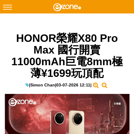
搜尋
HONOR榮耀X80 Pro
Facebook
Instagram
Max 國行開賣
科技焦點
11000mAh巨電8mm極
網絡生活
薄¥1699玩頂配
遊戲動漫
教學評測
|
Simon Chan
|
03-07-2026 12:11
|
EduTech
IT Times
生成式AI與雲端應用
Enterprise Digital Transformation