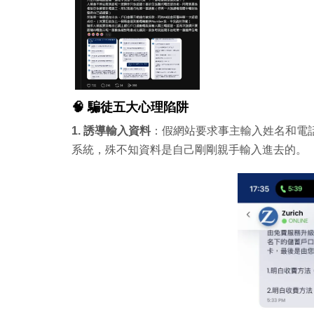
🧠 騙徒五大心理陷阱
1. 誘導輸入資料
：假網站要求事主輸入姓名和電
系統，殊不知資料是自己剛剛親手輸入進去的。