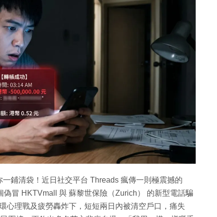
鋪清袋！近日社交平台 Threads 瘋傳一則極震撼的
HKTVmall 與 蘇黎世保險（Zurich） 的新型電話騙
」的連環心理戰及疲勞轟炸下，短短兩日內被清空戶口，痛失