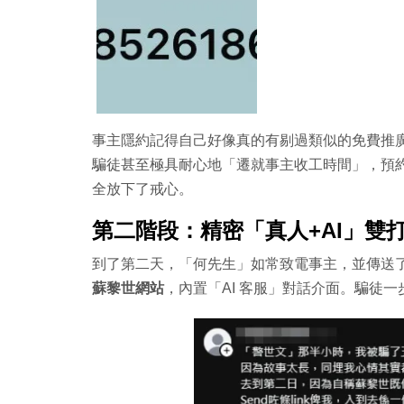
事主隱約記得自己好像真的有剔過類似的免費推廣，
騙徒甚至極具耐心地「遷就事主收工時間」，預
全放下了戒心。
第二階段：精密「真人+AI」雙
到了第二天，「何先生」如常致電事主，並傳送
蘇黎世網站
，內置「AI 客服」對話介面。騙徒