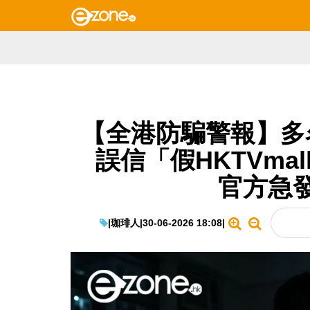
【全港防騙警報】多
誤信「假HKTVma
官方急
|
珈琲人
|
30-06-2026 18:08
|