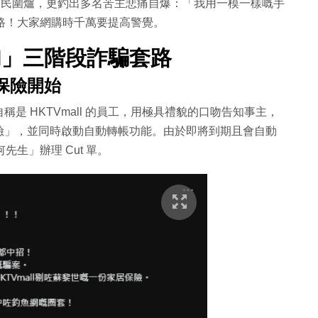
大批市民圍爐，更釣出多名苦主悲痛自爆：「我用一模一樣嘅手
路！大家網購時千萬要提高警覺。
I」三階段詐騙套路
保險開始
是 HKTVmall 的員工，用極具禮貌的口吻告知事主，
險」，並同時啟動自動轉帳功能。由於即將到期且會自動
先生」辦理 Cut 單。