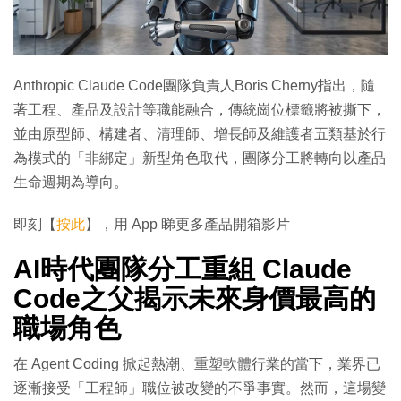
Anthropic Claude Code團隊負責人Boris Cherny指出，隨
著工程、產品及設計等職能融合，傳統崗位標籤將被撕下，
並由原型師、構建者、清理師、增長師及維護者五類基於行
為模式的「非綁定」新型角色取代，團隊分工將轉向以產品
生命週期為導向。
即刻【
按此
】，用 App 睇更多產品開箱影片
AI時代團隊分工重組 Claude
Code之父揭示未來身價最高的
職場角色
在 Agent Coding 掀起熱潮、重塑軟體行業的當下，業界已
逐漸接受「工程師」職位被改變的不爭事實。然而，這場變