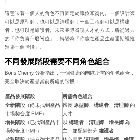
這意味着一個人的角色不再固定於職位頭銜內。一個設計師
可以是原型師，也可以是清理師；一個工程師可以是構建
者，也可以是維護者。未來團隊審視人才的方式，將從過去
的「你負責什麼崗位」，轉變為「你能在產品生命週期裡推
進哪一個階段」。
不同發展階段需要不同角色組合
Boris Cherny 分析指出，一個健康的團隊所需的角色組合，
完全取決於產品當前所處的階段：
產品發展階段
所需角色組合
全新階段
（尚未找到產品
擅長
原型師
、
構建者
、
清理師
的
市場契合度 PMF）
人才
增長階段
（已找到產品市
以
構建者
、
清理師
、
增長師
為
場契合度 PMF）
主，並配備部分
維護者
成熟階段
（擁有強大產品
核心需要
清理師
、
增長師
、
維護