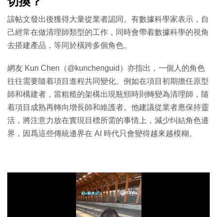
切換？
該帖文發出後獲得大量從業者認同。有數據科學家表示，自
己經常在做清理師類型的工作，同時會帶着數據科學的視角
去搭建產品，等同於橫跨多個角色。
網友 Kun Chen（@kunchenguid）亦指出，一個人的角色
往往需要隨着項目進程共同變化。例如在項目初期擔任原型
師和構建者，當粗糙的架構出現瓶頸時則轉變為清理師，隨
着項目成熟再轉向增長師和維護者。他建議從業者應保持靈
活，將注意力放在實現目標所需的事情上，減少纠結角色邊
界，因爲這些傳統邊界在 AI 時代只會變得越來越模糊。