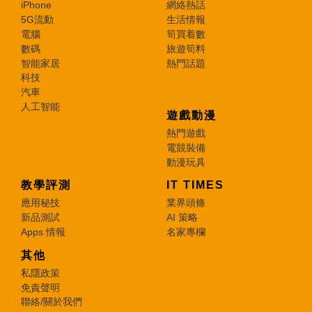
iPhone
網絡熱話
5G流動
生活情報
電腦
筍買着數
數碼
旅遊筍料
智能家居
熱門話題
科技
汽車
人工智能
遊戲動漫
熱門遊戲
電競裝備
動漫玩具
教學評測
IT TIMES
應用秘技
業界頭條
新品測試
AI 策略
Apps 情報
名家專欄
其他
私隱政策
免責聲明
聯絡/關於我們