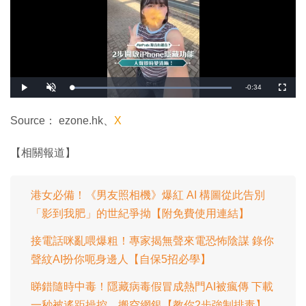
剩
-
0:34
載
播
開
全
入
放
啟
螢
完
音
幕
餘
畢
效
:
Source： ezone.hk、
X
1
時
0
0
.
間
【相關報道】
0
0
%
港女必備！《男友照相機》爆紅 AI 構圖從此告別
「影到我肥」的世紀爭拗【附免費使用連結】
接電話咪亂喂爆粗！專家揭無聲來電恐怖陰謀 錄你
聲紋AI扮你呃身邊人【自保5招必學】
睇錯隨時中毒！隱藏病毒假冒成熱門AI被瘋傳 下載
一秒被遙距操控、搬空網銀【教你2步強制排毒】