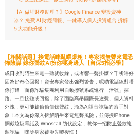
【AI 做埋財務助理？】Google Finance 變投資神
器？ 免費 AI 財經簡報、一鍵導入個人投資組合 拆解
5 大功能升級！
【相關話題】接電話咪亂喂爆粗！專家揭無聲來電恐
怖陰謀 錄你聲紋AI扮你呃身邊人【自保5招必學】
成日收到陌生來電一聽就收線，或者響一聲掛斷？千祈唔好
因為好奇心回撥！資安專家發出強烈警告，呢啲電話絕對唔
係打錯，而係詐騙集團利用自動撥號系統進行「活號」探
路。一旦接聽或回撥，除了面臨高昂國際長途費、個人資料
外洩，更可能被偷偷側錄聲紋，淪為AI語音詐騙的落手對
象！本文為你深入拆解陌生來電無聲風險，並傳授iPhone
攔截垃圾電話及 Whoscall 防伏設定，教你一招防止聲紋複
製詐騙，咪等身家被呃先嚟後悔！