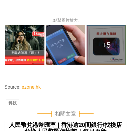
↓點擊圖片放大↓
+5
Source:
ezone.hk
科技
相關文章
人民幣兌港幣匯率 | 香港逾20間銀行/找換店