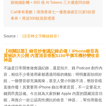
寵物攝影機 + 800 億 AI Tokens 三大優惠同你睇
Call車有着數！滴滴香港七一優惠連續五日派5折搭
車券！再送500蚊迎新禮遇
Source：
《語音轉文字離線錄音》
【相關話題】錄音抄會議記錄必備！iPhone錄音高
質秘訣大公開 內置混音搭配$150平價耳機秒變收音
神器
不論是日常開會做會議紀錄，還是拍片、錄 Podcast 創作內
容，相信不少香港用家都遇過同樣的痛點：明明畫面拍得好
靚，一聽聲音卻充滿風噪，甚至人聲小到聽不清，整段音檔
直接作廢！其實要用 iPhone 錄出專業音質，不一定要花大
錢買昂貴設備。今次就為大家拆解 Apple 內置的隱藏混音功
能，再推介一款公認高性價比的收音「神器」，幫你用最低