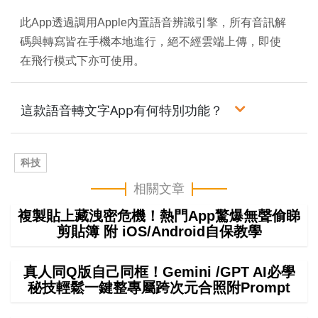
此App透過調用Apple內置語音辨識引擎，所有音訊解
碼與轉寫皆在手機本地進行，絕不經雲端上傳，即使
在飛行模式下亦可使用。
這款語音轉文字App有何特別功能？
科技
相關文章
複製貼上藏洩密危機！熱門App驚爆無聲偷睇
剪貼簿 附 iOS/Android自保教學
真人同Q版自己同框！Gemini /GPT AI必學
秘技輕鬆一鍵整專屬跨次元合照附Prompt