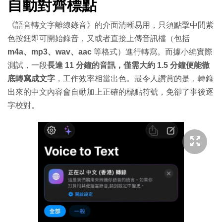
自動對齊標點
《語音轉文字離線錄音》的介面清晰易用，只須點擊中間紫
色按鈕即可開始錄音，又或者直接上傳音訊檔（包括
m4a、mp3、wav、aac
等格式）進行轉寫。而據小編實際
測試，一段
長達 11 分鐘的音訊，僅需大約 1.5 分鐘便能徹
底轉寫成文字
，工作效率相當出色。最令人讚賞的是，轉錄
出來的中文內容會自動加上正確的標點符號，免卻了事後逐
字校對。