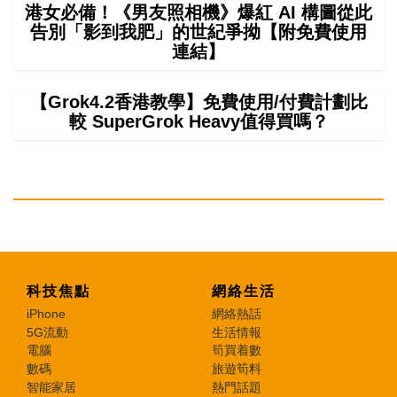
港女必備！《男友照相機》爆紅 AI 構圖從此
告別「影到我肥」的世紀爭拗【附免費使用
連結】
【Grok4.2香港教學】免費使用/付費計劃比
較 SuperGrok Heavy值得買嗎？
科技焦點
網絡生活
iPhone
網絡熱話
5G流動
生活情報
電腦
筍買着數
數碼
旅遊筍料
智能家居
熱門話題