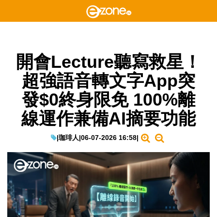
開會Lecture聽寫救星！
超強語音轉文字App突
發$0終身限免 100%離
線運作兼備AI摘要功能
|
珈琲人
|
06-07-2026 16:58
|