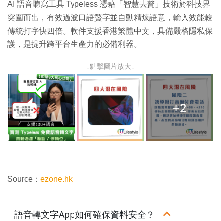
AI 語音聽寫工具 Typeless 憑藉「智慧去贅」技術於科技界
突圍而出，有效過濾口語贅字並自動精煉語意，輸入效能較
傳統打字快四倍。軟件支援香港繁體中文，具備嚴格隱私保
護，是提升跨平台生產力的必備利器。
↓點擊圖片放大↓
+2
Source：
ezone.hk
語音轉文字App如何確保資料安全？