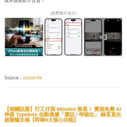
成本拯救影片音質！
↓點擊圖片放大↓
+3
Source：
ezone.hk
【相關話題】打工仔寫 Minutes 救星！ 實測免費 AI
神器 Typeless 自動過濾「廢話 / 停頓位」 錄音直出
超順暢文稿【即睇9大核心功能】