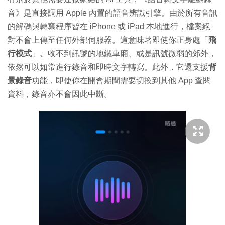
音》是直接調用 Apple 內置的語音辨識引擎。由於所有音訊
的解碼與轉寫程序皆在 iPhone 或 iPad 本地進行，檔案絕
對不會上傳至任何外部伺服器。這意味著即使你正身處「
飛
行模式
」
、
收不到訊號的地鐵車廂、或是訊號微弱的郊外，
依然可以如常進行錄音和即時文字轉寫。此外，它還支援
背
景錄音
功能，即使你在開會期間需要切換到其他 App 查閱
資料，錄音亦不會因此中斷。