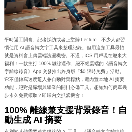
平時返工開會、記者採訪或者上堂聽 Lecture，不少人都習
慣使用 AI 語音轉文字工具來整理紀錄。但用這類工具最怕
就是資料會上傳雲端洩漏機密。不過，iOS 用戶現在迎來大
福利！一款主打 100% 離線運作、絕不經雲端的《語音轉文
字離線錄音》App 突發推出終身版「$0 限時免費」活動。
它不僅轉寫速度驚人兼自動對齊標點，還內置本地 AI 摘要
功能，絕對是職場與學業的開掛必備工具。想知如何簡單幾
步永久免費領取？即睇內文抓緊機會！
100% 離線兼支援背景錄音！自
動生成 AI 摘要
有別於其他需要連接網絡的 AI 工具，《語音轉文字離線錄