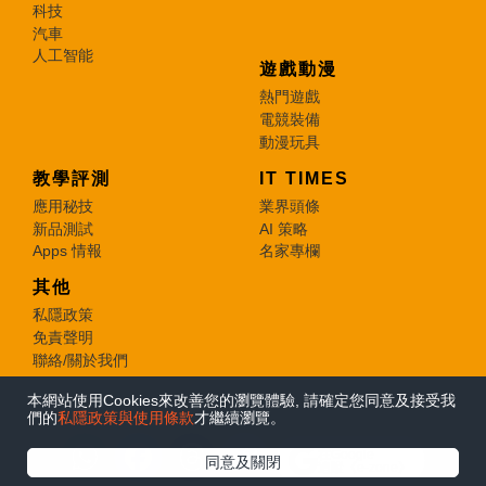
科技
汽車
人工智能
遊戲動漫
熱門遊戲
電競裝備
動漫玩具
教學評測
IT TIMES
應用秘技
業界頭條
新品測試
AI 策略
Apps 情報
名家專欄
其他
私隱政策
免責聲明
聯絡/關於我們
本網站使用Cookies來改善您的瀏覽體驗, 請確定您同意及接受我
© 2026 e-zone. All Rights Reserved.
們的
私隱政策與使用條款
才繼續瀏覽。
在Google
同意及關閉
追蹤《e-zone》