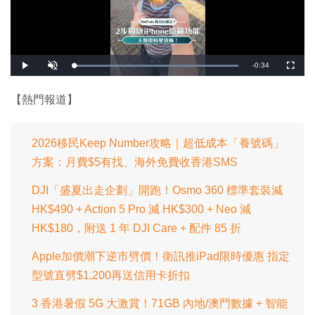
剩
-
0:34
載
播
開
全
入
放
啟
螢
完
音
幕
餘
畢
效
:
【熱門報道】
1
時
0
0
.
間
0
0
2026移民Keep Number攻略｜超低成本「養號碼」
%
方案：月費$5有找、海外免費收香港SMS
DJI「盛夏出走企劃」開跑！Osmo 360 標準套裝減
HK$490 + Action 5 Pro 減 HK$300 + Neo 減
HK$180，附送 1 年 DJI Care + 配件 85 折
Apple加價潮下逆市劈價！衛訊推iPad限時優惠 指定
型號直劈$1,200再送信用卡折扣
3 香港暑假 5G 大激賞！71GB 內地/澳門數據 + 智能