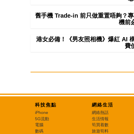
舊手機 Trade-in 前只做重置唔
機前
港女必備！《男友照相機》爆紅 AI
費
科技焦點
網絡生活
iPhone
網絡熱話
5G流動
生活情報
電腦
筍買着數
數碼
旅遊筍料