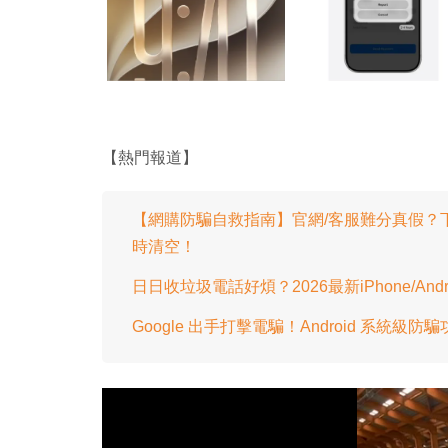
【熱門報道】
【網購防騙自救指南】官網/客服難分真假？下單
時清空！
日日收垃圾電話好煩？2026最新iPhone/A
Google 出手打擊電騙！Android 系統級