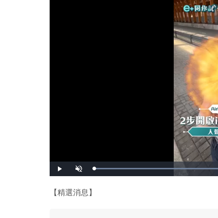
播
開
放
啟
音
效
【精選消息】