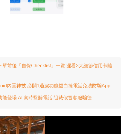
前後「自保Checklist」一覽 漏看3大細節信用卡隨
ndroid內置神技 必開1過濾功能擋白撞電話免裝防騙App
防騙功能登場 AI 實時監聽電話 阻截假冒客服騙徒