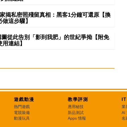
夠？專家揭私密照殘留真相：黑客1分鐘可還原【換
必做這步驟】
 構圖從此告別「影到我肥」的世紀爭拗【附免
使用連結】
遊戲動漫
教學評測
I
熱門遊戲
應用秘技
業
電競裝備
新品測試
AI
動漫玩具
Apps 情報
名