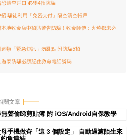
0
告恐清空戶口 必學4招防騙
%
招 騙徒利用「免密支付」隔空清空帳戶
間本地收金店中招貼警告防騙！收金師傅：火燒都未必
這類「緊急短訊」勿亂點 附防騙5招
港人遊泰防騙必讀記住救命電話號碼
相關文章
偷睇剪貼簿 附 iOS/Android自保教學
幫父母手機做齊「這 3 個設定」 自動過濾陌生來
/釣魚連結