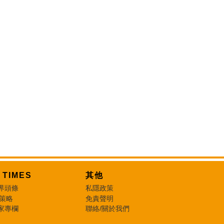
T TIMES
其他
界頭條
私隱政策
 策略
免責聲明
家專欄
聯絡/關於我們