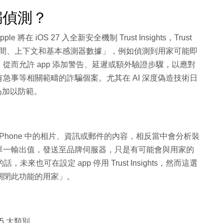
詐騙偵測？
在 iOS 27 入全新安全機制 Trust Insights，Trust
互模式、時間、上下文和基本感測器數據」，例如偵測到用家可能即
從而允許 app 添加警告、延遲或額外驗證步驟，以應對
急事等相關範疇的詐騙個案。尤其在 AI 深度偽造技術日
為加以防範。
家任何在 iPhone 中的相片、資訊或郵件的內容，相反當中會分析裝
單一輸出值，發送至品牌伺服器，只是有可能會與用家的
未來也可在設定 app 停用 Trust Insights，然而這選
關閉此功能的用家」。
於 5 大類別。