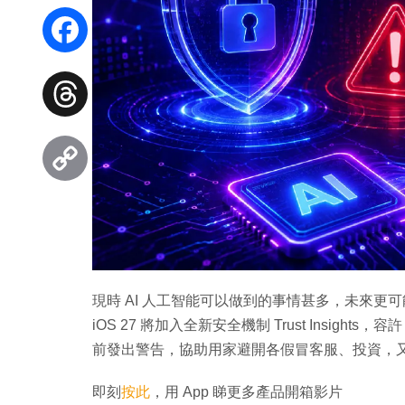
WhatsApp
Facebook
Threads
Copy
Link
現時 AI 人工智能可以做到的事情甚多，未來更可能成
iOS 27 將加入全新安全機制 Trust Insig
前發出警告，協助用家避開各假冒客服、投資，又或
即刻
按此
，用 App 睇更多產品開箱影片