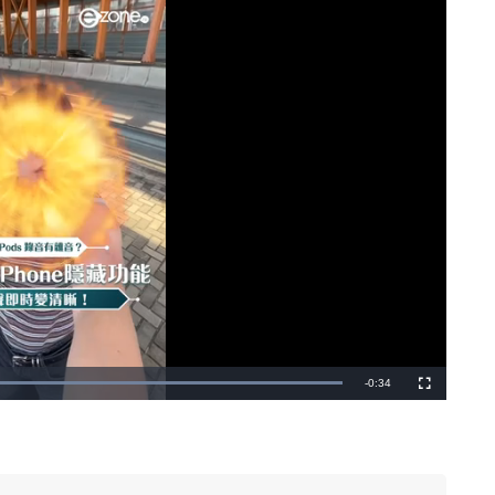
剩
-
0:34
載
全
入
螢
完
幕
餘
畢
:
1
時
0
0
.
間
0