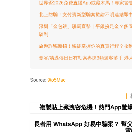
世界盃2026免費直播App或藏木馬！專家警
北上防騙！支付寶新型騙案撳錯不明連結即中
深圳「金包銀」騙局直擊｜平銀扮足金？多
驗到
旅遊詐騙新招！騙徒掌握你的真實行程？收到
曼谷/清邁傳日日有勒索專揀3類遊客落手 
Source:
9to5Mac
複製貼上藏洩密危機！熱門App驚爆無聲
長者用 WhatsApp 好易中騙案？ 
電