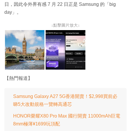
日，因此令外界有感 7 月 22 日正是 Samsung 的「big
day」。
↓點擊圖片放大↓
【熱門報道】
Samsung Galaxy A27 5G香港開賣！$2,998買前必
睇5大改動規格一覽轉高通芯
HONOR榮耀X80 Pro Max 國行開賣 11000mAh巨電
8mm極薄¥1699玩頂配