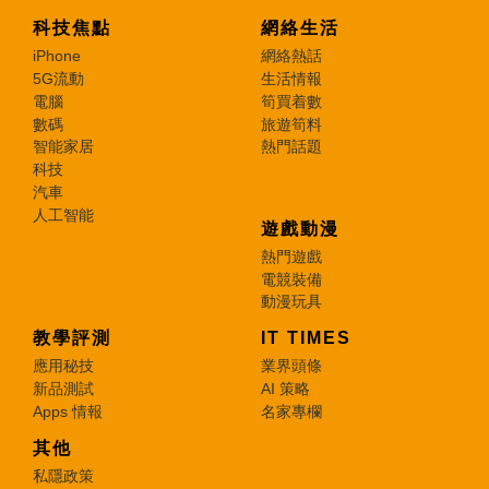
科技焦點
網絡生活
iPhone
網絡熱話
5G流動
生活情報
電腦
筍買着數
數碼
旅遊筍料
智能家居
熱門話題
科技
汽車
人工智能
遊戲動漫
熱門遊戲
電競裝備
動漫玩具
教學評測
IT TIMES
應用秘技
業界頭條
新品測試
AI 策略
Apps 情報
名家專欄
其他
私隱政策