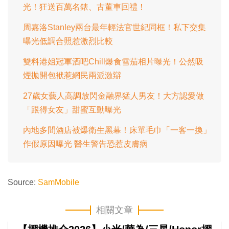
光！狂送百萬名錶、古董車回禮！
周嘉洛Stanley兩台最年輕法官世紀同框！私下交集
曝光低調合照惹激烈比較
雙料港姐冠軍酒吧Chill爆食雪茄相片曝光！公然吸
煙拋開包袱惹網民兩派激辯
27歲女藝人高調放閃金融界猛人男友！大方認愛做
「跟得女友」甜蜜互動曝光
內地多間酒店被爆衛生黑幕！床單毛巾「一客一換」
作假原因曝光 醫生警告恐惹皮膚病
Source:
SamMobile
相關文章