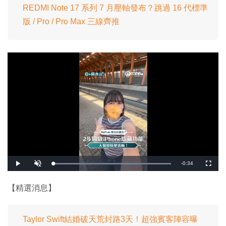
REDMI Note 17 系列 7 月壓軸發布？跳過 16 代標準
版 / Pro / Pro Max 三線齊推
剩
-
0:34
載
播
開
全
入
放
啟
螢
完
音
幕
餘
畢
效
:
【精選消息】
1
時
0
0
.
間
0
0
Taylor Swift結婚破天荒封路3天！超強賓客陣容曝
%