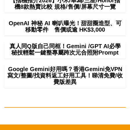
【摺機推介2026】小米/華為/三星/Honor摺
機8款熱賣比較 規格/售價/屏幕尺寸一覽
OpenAI 神秘 AI 喇叭曝光！甜甜圈造型、可
移動零件 售價或逾 HK$3,000
真人同Q版自己同框！Gemini /GPT AI必學
秘技輕鬆一鍵整專屬跨次元合照附Prompt
Google Gemini好用嗎？香港Gemini免VPN
寫文/整圖/找資料返工好用工具！睇清免費/收
費版差異