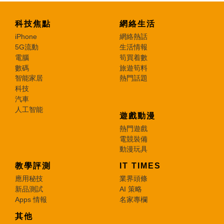
科技焦點
網絡生活
iPhone
網絡熱話
5G流動
生活情報
電腦
筍買着數
數碼
旅遊筍料
智能家居
熱門話題
科技
汽車
人工智能
遊戲動漫
熱門遊戲
電競裝備
動漫玩具
教學評測
IT TIMES
應用秘技
業界頭條
新品測試
AI 策略
Apps 情報
名家專欄
其他