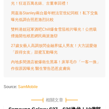
光！狂送百萬名錶、古董車回禮！
周嘉洛Stanley兩台最年輕法官世紀同框！私下交集
曝光低調合照惹激烈比較
雙料港姐冠軍酒吧Chill爆食雪茄相片曝光！公然吸
煙拋開包袱惹網民兩派激辯
27歲女藝人高調放閃金融界猛人男友！大方認愛做
「跟得女友」甜蜜互動曝光
內地多間酒店被爆衛生黑幕！床單毛巾「一客一換」
作假原因曝光 醫生警告恐惹皮膚病
Source:
SamMobile
相關文章