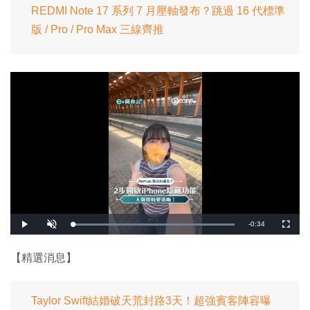
REDMI Note 17 系列 7 月壓軸發布？跳過 16 代標準
版 / Pro / Pro Max 三線齊推
剩
-
0:34
載
播
開
全
入
放
啟
螢
完
音
幕
餘
畢
效
:
【精選消息】
1
時
0
0
.
間
0
0
Taylor Swift結婚破天荒封路3天！超強賓客陣容曝
%