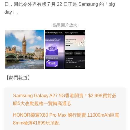
日，因此令外界有感 7 月 22 日正是 Samsung 的「big
day」。
↓點擊圖片放大↓
【熱門報道】
Samsung Galaxy A27 5G香港開賣！$2,998買前必
睇5大改動規格一覽轉高通芯
HONOR榮耀X80 Pro Max 國行開賣 11000mAh巨電
8mm極薄¥1699玩頂配