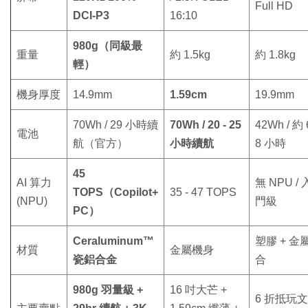
Full HD
DCI-P3
16:10
980g（同級最
重量
約 1.5kg
約 1.8kg
輕）
機身厚度
14.9mm
1.59cm
19.9mm
70Wh / 29 小時續
70Wh / 20 - 25
42Wh / 約 6
電池
航（官方）
小時續航
8 小時
45
AI 算力
無 NPU / 
TOPS（Copilot+
35 - 47 TOPS
(NPU)
門級
PC）
Ceraluminum™
塑膠 + 金
材質
金屬機身
瓷鋁合金
合
980g 羽量級 +
16 吋大芒 +
6 折抵玩