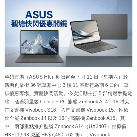
特集
華碩香港（ASUS HK）即日起至 7 月 11 日（星期六）於
觀塘創業街 36 號華基中心 3 樓 11 室舉行為期 6 日的「華
碩優惠專場」實體快閃活動。今次活動主打 5 部精選手提電
腦，涵蓋羽量級 Copilot+ PC 旗艦 Zenbook A14、16 吋大
芒文書機 Vivobook S16、入門文書機 Vivobook 15、性價
比全能 Zenbook 14 以及 16 吋高階機 Zenbook A16。其
中，兩部重點推介型號 Zenbook A14（UX3407）由原價
HK$11,998 減至 HK$7,480（62 折），Vivobook