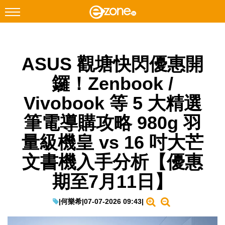
搜尋
ASUS 觀塘快閃優惠開
Facebook
Instagram
鑼！Zenbook /
科技焦點
Vivobook 等 5 大精選
網絡生活
筆電導購攻略 980g 羽
遊戲動漫
量級機皇 vs 16 吋大芒
教學評測
文書機入手分析【優惠
EduTech
期至7月11日】
IT Times
生成式AI與雲端應用
|
何樂希
|
07-07-2026 09:43
|
Enterprise Digital Transformation