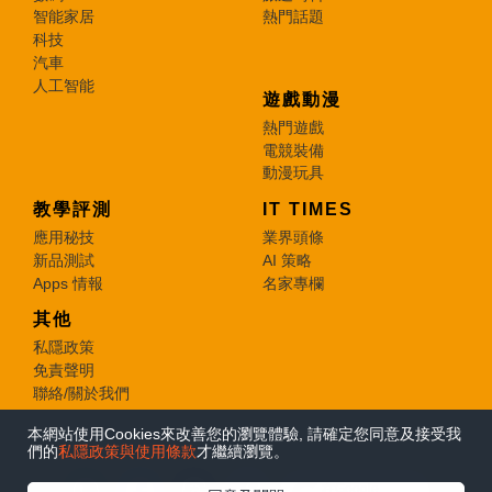
智能家居
熱門話題
科技
汽車
人工智能
遊戲動漫
熱門遊戲
電競裝備
動漫玩具
教學評測
IT TIMES
應用秘技
業界頭條
新品測試
AI 策略
Apps 情報
名家專欄
其他
私隱政策
免責聲明
聯絡/關於我們
本網站使用Cookies來改善您的瀏覽體驗, 請確定您同意及接受我
© 2026 e-zone. All Rights Reserved.
們的
私隱政策與使用條款
才繼續瀏覽。
在Google