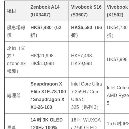
Zenbook A14
Vivobook S16
Vivobook
項目
(UX3407)
(S3607)
(X1502)
優惠場報
HK$7,480（62
HK$6,580（66
HK$4,78
價
折）
折）
折）
原價（官
方 /
HK$11,998 -
HK$7,498 -
HK$7,998
ezone.hk
HK$13,998
HK$9,998
報導）
Snapdragon X
Intel Core Ultra
Intel Core i
Elite X1E-78-100
7 255H / Core
處理器
AMD Ryze
/ Snapdragon X
Ultra 5
5
X1-26-100
325（系列 3）
14 吋 3K OLED
16 吋 WUXGA
15.6 吋 IP
屏幕
120Hz 100%
/ 2.5K OLED