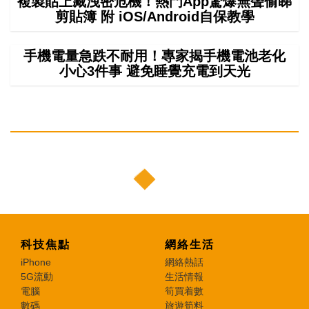
複製貼上藏洩密危機！熱門App驚爆無聲偷睇
剪貼簿 附 iOS/Android自保教學
手機電量急跌不耐用！專家揭手機電池老化
小心3件事 避免睡覺充電到天光
科技焦點
網絡生活
iPhone
網絡熱話
5G流動
生活情報
電腦
筍買着數
數碼
旅遊筍料