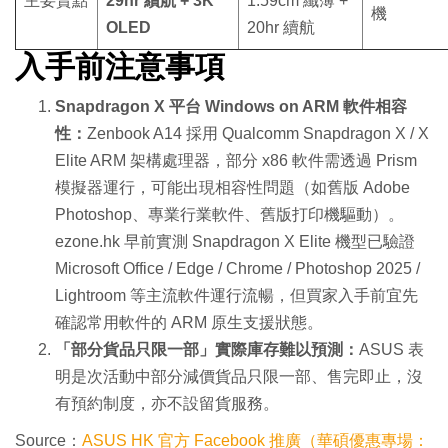
主要賣點
29hr 續航 + 3K
1.59cm 纖薄 +
機
OLED
20hr 續航
入手前注意事項
Snapdragon X 平台 Windows on ARM 軟件相容
性：
Zenbook A14 採用 Qualcomm Snapdragon X / X
Elite ARM 架構處理器，部分 x86 軟件需透過 Prism
模擬器運行，可能出現相容性問題（如舊版 Adobe
Photoshop、專業行業軟件、舊版打印機驅動）。
ezone.hk 早前實測 Snapdragon X Elite 機型已驗證
Microsoft Office / Edge / Chrome / Photoshop 2025 /
Lightroom 等主流軟件運行流暢，但買家入手前宜先
確認常用軟件的 ARM 原生支援狀態。
「部分貨品只限一部」實際庫存難以預測：
ASUS 表
明是次活動中部分減價貨品只限一部、售完即止，沒
有預約制度，亦不設留貨服務。
Source：
ASUS HK 官方 Facebook 推廣（華碩優惠專場：