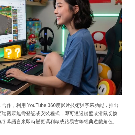
btitles 合作，利用 YouTube 360度影片技術與字幕功能，推出
面端觀眾無需登記或安裝程式，即可透過鍵盤或滑鼠切換
換字幕語言來即時變更瑪利歐或路易吉等經典遊戲角色。