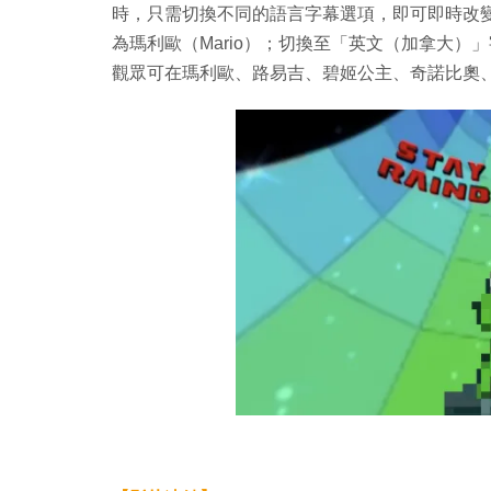
時，只需切換不同的語言字幕選項，即可即時改
為瑪利歐（Mario）；切換至「英文（加拿大）」
觀眾可在瑪利歐、路易吉、碧姬公主、奇諾比奧