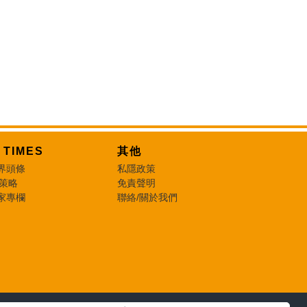
T TIMES
其他
界頭條
私隱政策
 策略
免責聲明
家專欄
聯絡/關於我們