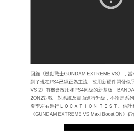
回顧《機動戰士GUNDAM EXTREME VS》，當時遊
到了現在PS4已經正為主流，改用新硬件開發似乎亦
VS 2》有機會改用和PS4同級的新基板。BAND
2ON2對戰，對系統及畫面進行升級，不論是系
夏季左右進行ＬＯＣＡＴＩＯＮ ＴＥＳＴ。估
《GUNDAM EXTREME VS Maxi Boost