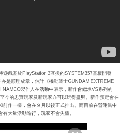
戲基於PlayStation 3互換的SYSTEM357基板開發，
是順理成章，估計《機動戰士GUNDAM EXTREME
AI NAMCO製作人在活動中表示，新作會繼承VS系列的
列至今的忠實玩家及新玩家亦可以玩得盡興。新作預定會在
計和前作一樣，會在９月以後正式推出。而目前在營運當中
 ON》仍會有大量活動進行，玩家不會失望。