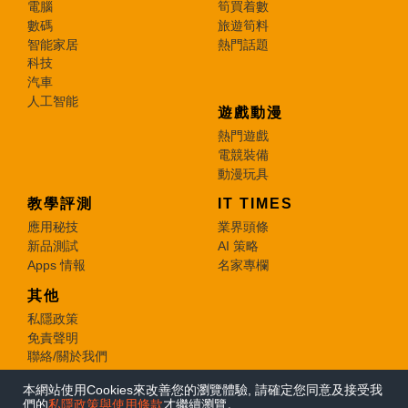
電腦
筍買着數
數碼
旅遊筍料
智能家居
熱門話題
科技
汽車
人工智能
遊戲動漫
熱門遊戲
電競裝備
動漫玩具
教學評測
IT TIMES
應用秘技
業界頭條
新品測試
AI 策略
Apps 情報
名家專欄
其他
私隱政策
免責聲明
聯絡/關於我們
本網站使用Cookies來改善您的瀏覽體驗, 請確定您同意及接受我
© 2026 e-zone. All Rights Reserved.
們的
私隱政策與使用條款
才繼續瀏覽。