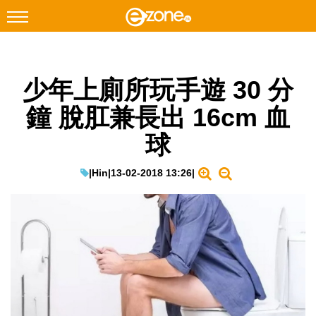
搜尋
少年上廁所玩手遊 30 分
Facebook
Instagram
鐘 脫肛兼長出 16cm 血
科技焦點
球
網絡生活
遊戲動漫
|
Hin
|
13-02-2018 13:26
|
教學評測
EduTech
IT Times
生成式AI與雲端應用
Enterprise Digital Transformation