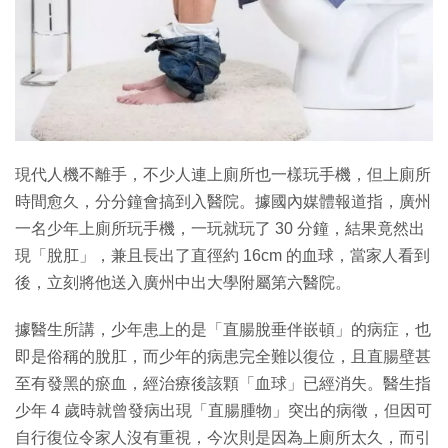
特集
現代人機不離手，不少人連上廁所也一樣玩手機，但上廁所
時間愈久，分分鐘會搞到入醫院。據國內媒體報道指，廣州
一名少年上廁所玩手機，一玩就玩了 30 分鐘，結果竟然出
現「脫肛」，兼且長出了直徑約 16cm 的血球，當家人看到
後，立刻將他送入廣州中出大學附屬第六醫院。
據醫生所講，少年患上的是「直腸脫垂伴嵌頓」的病症，也
即是俗稱的脫肛，而少年的病患完全難以復位，且直腸壁甚
至有發黑的瘀血，經治療後該顆「血球」已經消失。醫生指
少年 4 歲時就曾發病出現「直腸腫物」突出的病徵，但因可
自行復位令家人沒有重視，今次則是因為上廁所太久，而引