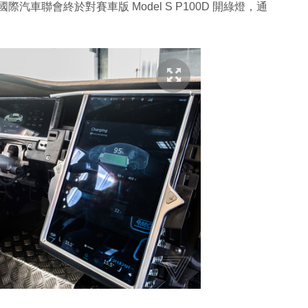
國際汽車聯會終於對賽車版 Model S P100D 開綠燈，通