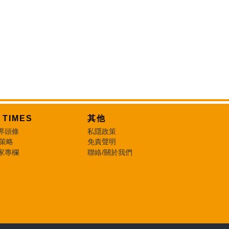
T TIMES
其他
界頭條
私隱政策
 策略
免責聲明
家專欄
聯絡/關於我們