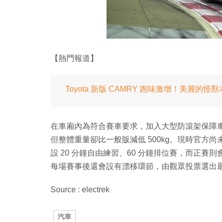
【熱門報道】
Toyota 新版 CAMRY 跑味激增！美麗的怪
在車廂內為符合賽車要求，加入大型防滾架保障
但整體重量卻比一般版減低 500kg。現時官方
設 20 分鐘自由練習、60 分鐘排位賽，而正賽
每場賽事後還會設有漂移環節，由觀眾投票選出
Source : electrek
汽車