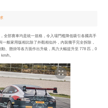
應求
e 系列賽，全部賽車均是統一規格，令入場門檻降低吸引各國高手
100D，與一般家用版相比除了外觀相似外，內裝幾乎完全拆除，
、懸掛等各方面作出升級，馬力大幅提升至 778 匹，0
 km/h。