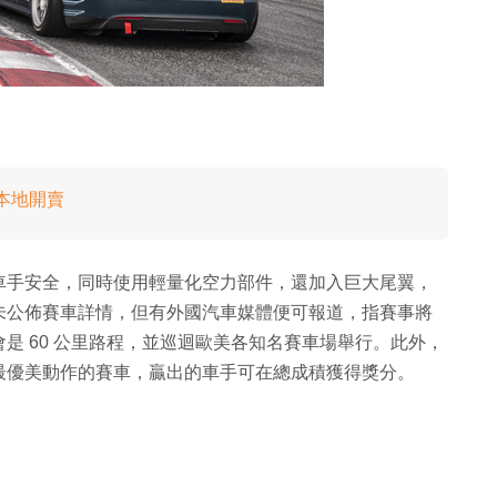
獸本地開賣
車手安全，同時使用輕量化空力部件，還加入巨大尾翼，
尚未公佈賽車詳情，但有外國汽車媒體便可報道，指賽事將
則會是 60 公里路程，並巡迴歐美各知名賽車場舉行。此外，
最優美動作的賽車，贏出的車手可在總成積獲得獎分。