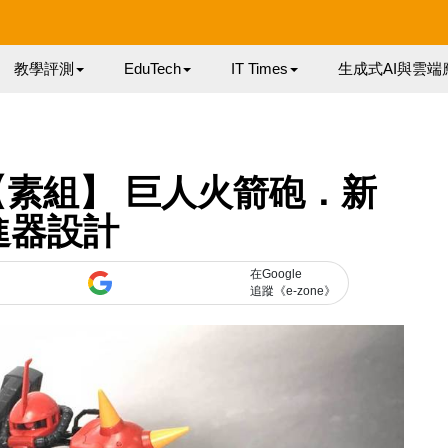
教學評測
EduTech
IT Times
生成式AI與雲端
【素組】 巨人火箭砲．新
進器設計
在Google
追蹤《e-zone》