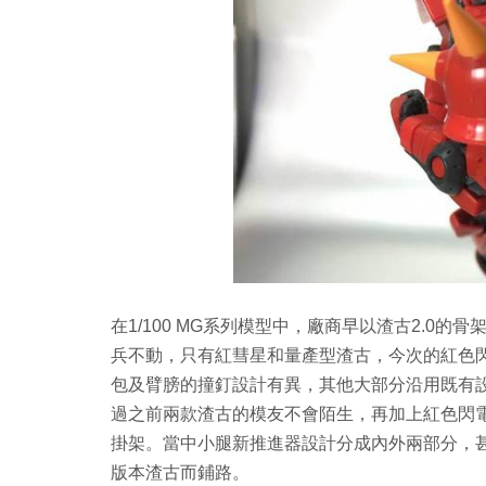
在1/100 MG系列模型中，廠商早以渣古2.0的骨
兵不動，只有紅彗星和量產型渣古，今次的紅色
包及臂膀的撞釘設計有異，其他大部分沿用既有設計，骨
過之前兩款渣古的模友不會陌生，再加上紅色閃
掛架。當中小腿新推進器設計分成內外兩部分，甚
版本渣古而鋪路。