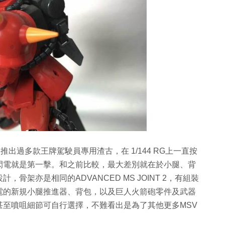
架推出過多款王牌駕駛員專用渣古，在 1/144 RG上一直按
閃電就是第一擊。和之前比較，最大差別就在於小腿、背
架亦是相同的ADVANCED MS JOINT 2，有組裝
電的新規小腿推進器、背包，以及巨人火箭砲零件及武器
至噴咀細節可自行選擇，不難看出是為了其他更多MSV