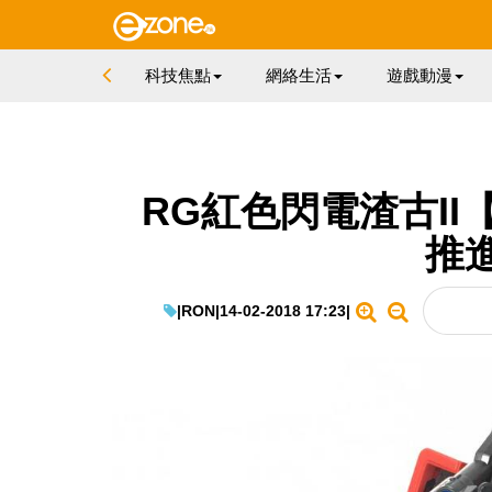
科技焦點
網絡生活
遊戲動漫
RG紅色閃電渣古II
推
|
RON
|
14-02-2018 17:23
|