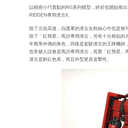
以精密小巧賣點的RG系列模型，終於也開始推出
RIDDEN專用渣古II。
除了元祖高達，自護軍的渣古在粉絲心中也是無可
除了「紅彗星」馬沙專用渣古，另有十分相似的JOHN
年戰爭外傳的角色，同樣是駕駛渣古的王牌機師
也常被人誤會是馬沙專用渣古，其實「紅彗星」
渣古是鮮紅色系，而且外型更具攻擊性。