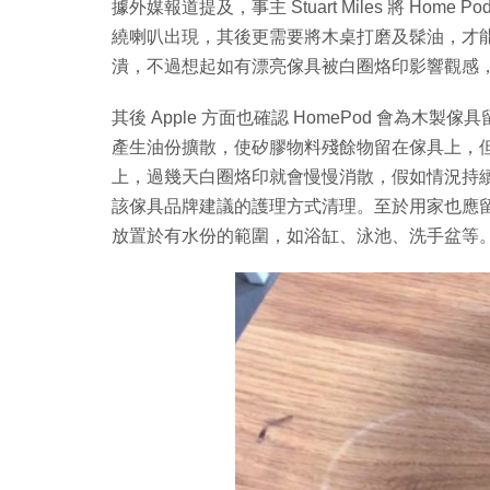
據外媒報道提及，事主 Stuart Miles 將 Ho
繞喇叭出現，其後更需要將木桌打磨及髹油，才
潰，不過想起如有漂亮傢具被白圈烙印影響觀感
其後 Apple 方面也確認 HomePod 會為
產生油份擴散，使矽膠物料殘餘物留在傢具上，但用
上，過幾天白圈烙印就會慢慢消散，假如情況持
該傢具品牌建議的護理方式清理。至於用家也應留意
放置於有水份的範圍，如浴缸、泳池、洗手盆等