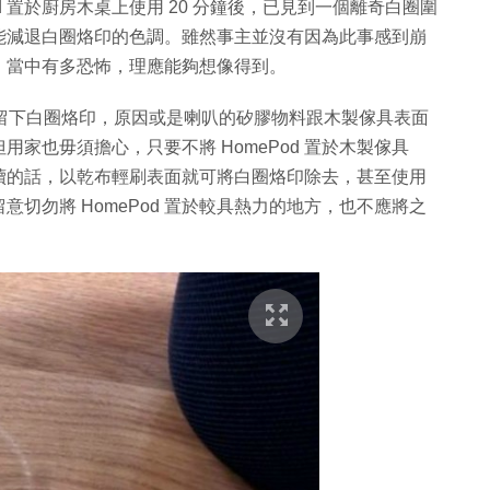
me Pod 置於廚房木桌上使用 20 分鐘後，已見到一個離奇白圈圍
能減退白圈烙印的色調。雖然事主並沒有因為此事感到崩
，當中有多恐怖，理應能夠想像得到。
木製傢具留下白圈烙印，原因或是喇叭的矽膠物料跟木製傢具表面
家也毋須擔心，只要不將 HomePod 置於木製傢具
續的話，以乾布輕刷表面就可將白圈烙印除去，甚至使用
切勿將 HomePod 置於較具熱力的地方，也不應將之
。