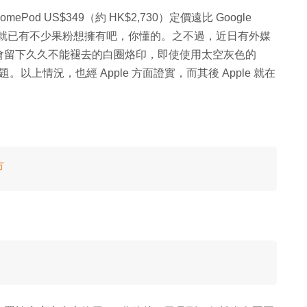
ePod US$349（約 HK$2,730）定價遠比 Google
ple 出品就已有不少果粉想擁有吧，你懂的。之不過，近日有外媒
傢具會留下久久不能褪去的白圈烙印，即使使用太空灰色的
以上情況，也經 Apple 方面證實，而其後 Apple 就在
市