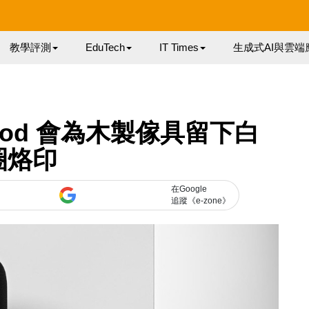
教學評測
EduTech
IT Times
生成式AI與雲端
mePod 會為木製傢具留下白
圈烙印
在Google
追蹤《e-zone》