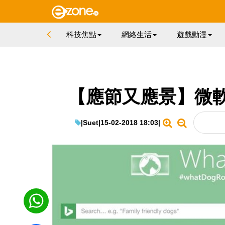
科技焦點
網絡生活
遊戲動漫
【應節又應景】微
|
Suet
|
15-02-2018 18:03
|