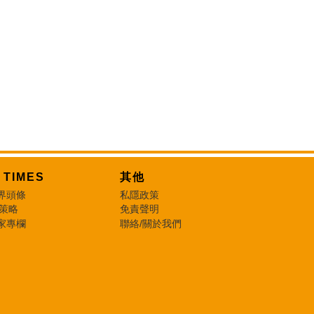
T TIMES
其他
界頭條
私隱政策
 策略
免責聲明
家專欄
聯絡/關於我們