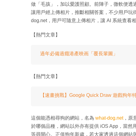
做「毛孩」，加以愛護照顧。前陣子，微軟便透過臉部辨識演算
讓用戶經上傳相片，推斷相關答案，不少用戶玩得樂
dog.net，用戶可隨意上傳相片，讓 AI 系
【熱門文章】
過年必備過癮港產映画「覆長輩圖」
【熱門文章】
【速畫挑戰】Google Quick Draw 遊戲狗
這個能憑相尋狗的網站，名為
what-dog.net
，原
於哪個品種，網站以外亦有提供 iOS App，
等尋開心。正值狗年新歲，若大家透過這個網站