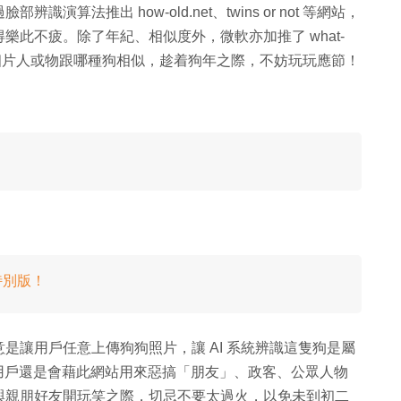
法推出 how-old.net、twins or not 等網站，
此不疲。除了年紀、相似度外，微軟亦加推了 what-
統查看相片人或物跟哪種狗相似，趁着狗年之際，不妨玩玩應節！
年特別版！
意是讓用戶任意上傳狗狗照片，讓 AI 系統辨識這隻狗是屬
當然用戶還是會藉此網站用來惡搞「朋友」、政客、公眾人物
與親朋好友開玩笑之際，切忌不要太過火，以免未到初二