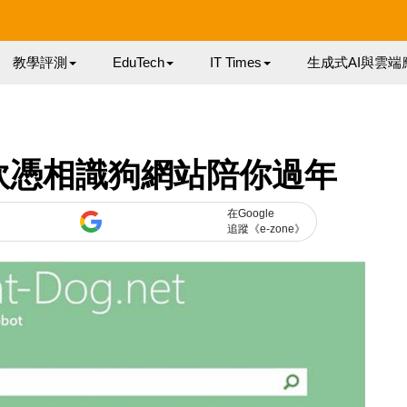
教學評測
EduTech
IT Times
生成式AI與雲端
軟憑相識狗網站陪你過年
在Google
追蹤《e-zone》