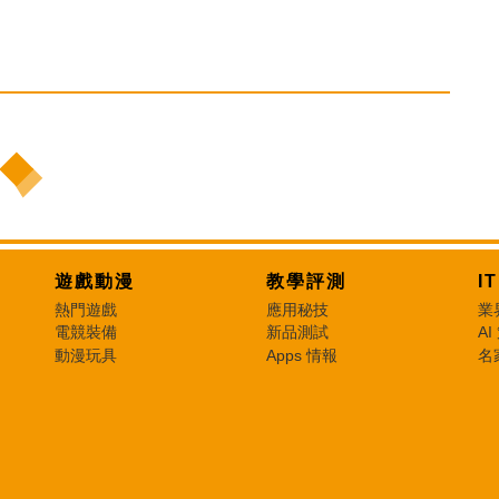
遊戲動漫
教學評測
I
熱門遊戲
應用秘技
業
電競裝備
新品測試
AI
動漫玩具
Apps 情報
名