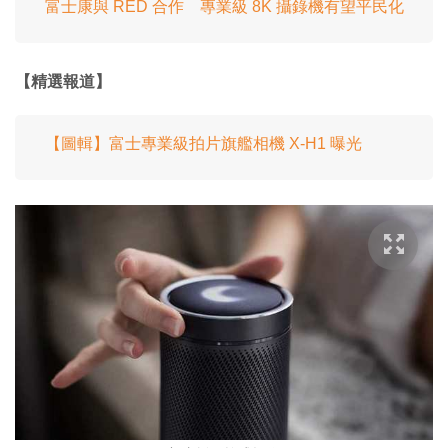
富士康與 RED 合作 專業級 8K 攝錄機有望平民化
【精選報道】
【圖輯】富士專業級拍片旗艦相機 X-H1 曝光