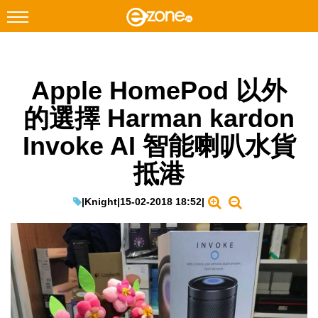
搜尋
Apple HomePod 以外
Facebook
Instagram
的選擇 Harman kardon
科技焦點
Invoke AI 智能喇叭水貨
網絡生活
抵港
遊戲動漫
教學評測
|
Knight
|
15-02-2018 18:52
|
EduTech
IT Times
生成式AI與雲端應用
Enterprise Digital Transformation