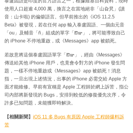
泰盧固語是印度的官方語言之一，根據維基百科資料，現時
使用人口超逾 4,000 萬，換言之在當地絕非「山旮旯」(讀
音：山卡啦) 的偏僻語言。但早前推出的《iOS 11.2.5
Beta》被發現，若在任何 app 輸入泰盧固語、一個由元音
「ou」及輔音「ñ」組成的單字「ఔఞ」，將可能導致自己
的 iPhone 不停地重啟，或《Messages》app 被鎖死。
若故意將這個泰盧固語單字「ఔఞ」，經由《Messages》
傳送給其他 iPhone 用戶，也竟會令對方的 iPhone 發生問
題，一樣不停地重啟或《Messages》app 被鎖死！消息
指，一旦出現上述情況，出事的 iPhone 必需交給 Apple 方
面才能維修。早前有宣稱是 Apple 工程師於網上訴苦，指公
司內部將新發現的 Bugs，安排到較低的修復優先次序，令
許多已知問題，未能獲即時解決。
【相關新聞】
iOS 11 多 Bugs 有原因 Apple 工程師爆料訴
苦