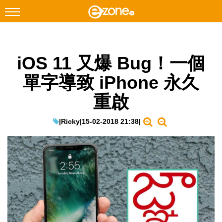
搜尋
iOS 11 又爆 Bug！一個
Facebook
Instagram
單字導致 iPhone 永久
科技焦點
重啟
網絡生活
遊戲動漫
|
Ricky
|
15-02-2018 21:38
|
教學評測
EduTech
IT Times
生成式AI與雲端應用
Enterprise Digital Transformation