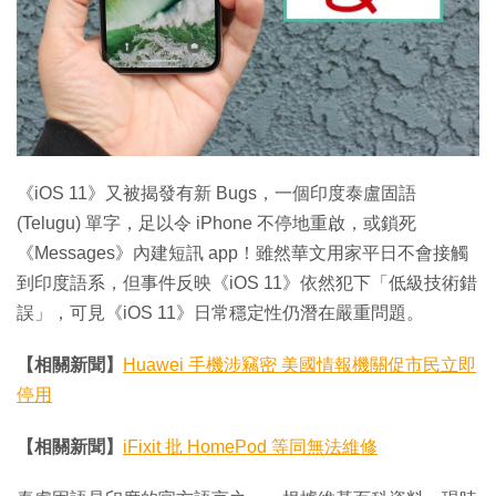
特集
《iOS 11》又被揭發有新 Bugs，一個印度泰盧固語
(Telugu) 單字，足以令 iPhone 不停地重啟，或鎖死
《Messages》內建短訊 app！雖然華文用家平日不會接觸
到印度語系，但事件反映《iOS 11》依然犯下「低級技術錯
誤」，可見《iOS 11》日常穩定性仍潛在嚴重問題。
【相關新聞】
Huawei 手機涉竊密 美國情報機關促市民立即
停用
【相關新聞】
iFixit 批 HomePod 等同無法維修