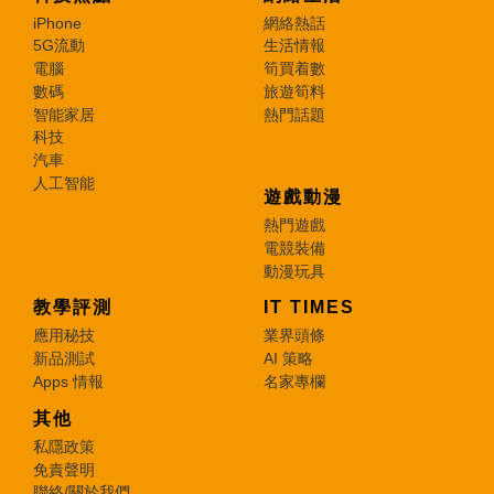
iPhone
網絡熱話
5G流動
生活情報
電腦
筍買着數
數碼
旅遊筍料
智能家居
熱門話題
科技
汽車
人工智能
遊戲動漫
熱門遊戲
電競裝備
動漫玩具
教學評測
IT TIMES
應用秘技
業界頭條
新品測試
AI 策略
Apps 情報
名家專欄
其他
私隱政策
免責聲明
聯絡/關於我們