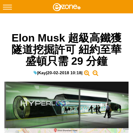
搜尋
Elon Musk 超級高鐵獲
Facebook
Instagram
隧道挖掘許可 紐約至華
科技焦點
盛頓只需 29 分鐘
網絡生活
遊戲動漫
|
Kay
|
20-02-2018 10:18
|
教學評測
EduTech
IT Times
生成式AI與雲端應用
Enterprise Digital Transformation