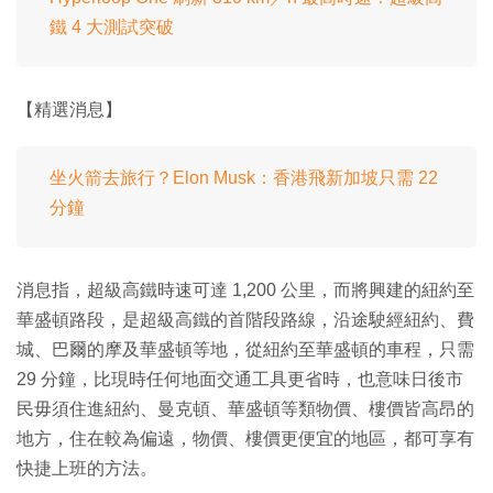
鐵 4 大測試突破
【精選消息】
坐火箭去旅行？Elon Musk：香港飛新加坡只需 22
分鐘
消息指，超級高鐵時速可達 1,200 公里，而將興建的紐約至
華盛頓路段，是超級高鐵的首階段路線，沿途駛經紐約、費
城、巴爾的摩及華盛頓等地，從紐約至華盛頓的車程，只需
29 分鐘，比現時任何地面交通工具更省時，也意味日後市
民毋須住進紐約、曼克頓、華盛頓等類物價、樓價皆高昂的
地方，住在較為偏遠，物價、樓價更便宜的地區，都可享有
快捷上班的方法。