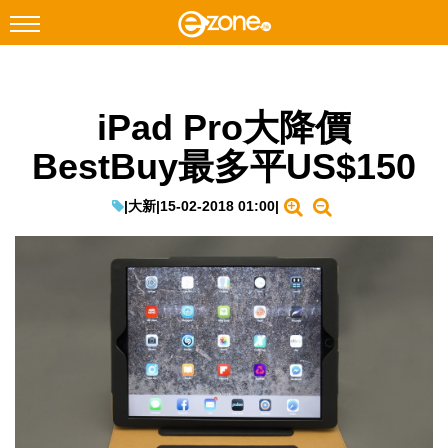
搜尋
iPad Pro大降價
Facebook
Instagram
BestBuy最多平US$150
科技焦點
網絡生活
|
大新
|
15-02-2018 01:00
|
遊戲動漫
教學評測
EduTech
IT Times
生成式AI與雲端應用
Enterprise Digital Transformation