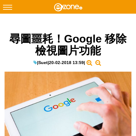
搜尋
尋圖噩耗！Google 移除
Facebook
Instagram
檢視圖片功能
科技焦點
網絡生活
|
Suet
|
20-02-2018 13:59
|
遊戲動漫
教學評測
EduTech
IT Times
生成式AI與雲端應用
Enterprise Digital Transformation