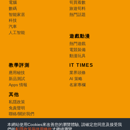
電腦
筍買着數
數碼
旅遊筍料
智能家居
熱門話題
科技
汽車
人工智能
遊戲動漫
熱門遊戲
電競裝備
動漫玩具
教學評測
IT TIMES
應用秘技
業界頭條
新品測試
AI 策略
Apps 情報
名家專欄
其他
私隱政策
免責聲明
聯絡/關於我們
本網站使用Cookies來改善您的瀏覽體驗, 請確定您同意及接受我
© 2026 e-zone. All Rights Reserved.
們的
私隱政策與使用條款
才繼續瀏覽。