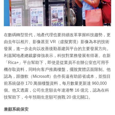
在數碼轉型世代，地產代理也要持續改革掌握科技趨勢，更
由去年以相片、影像甚至 VR（虛擬實境）影像為本的技術
發展，進一步走向以改善後勤基建與平台的主要發展方向。
利嘉閣地產總裁廖偉強表示，科技對業務發展有得著。在新
「Rica+」平台幫助下，即使是從業員不在辦公室也可用手
機存取資料，同時向客戶推薦樓盤，擺脫實體店面限制。他
認為，跟微軟（Microsoft）合作長遠有助節省成本，並指目
前系統儲存 170 萬個樓盤資料，每月數量更新達 960,000
個。他又透露，公司生意額去年達港幣 16 億元，認為在科
技幫助下，今年預期生意額可挑戰 20 億元關口。
兼顧系統保安