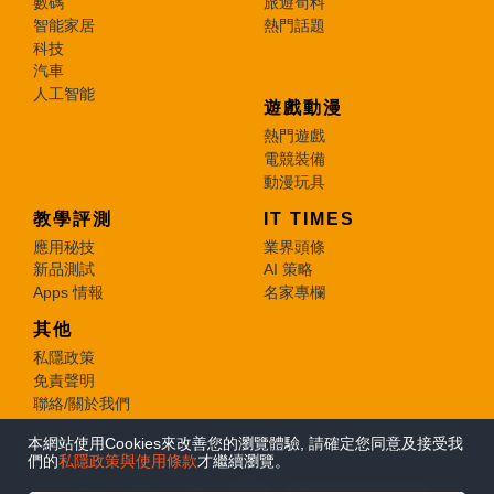
數碼
旅遊筍料
智能家居
熱門話題
科技
汽車
人工智能
遊戲動漫
熱門遊戲
電競裝備
動漫玩具
教學評測
IT TIMES
應用秘技
業界頭條
新品測試
AI 策略
Apps 情報
名家專欄
其他
私隱政策
免責聲明
聯絡/關於我們
本網站使用Cookies來改善您的瀏覽體驗, 請確定您同意及接受我
© 2026 e-zone. All Rights Reserved.
們的
私隱政策與使用條款
才繼續瀏覽。