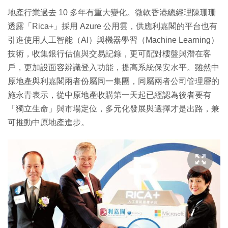
地產行業過去 10 多年有重大變化。微軟香港總經理陳珊珊
透露「Rica+」採用 Azure 公用雲，供應利嘉閣的平台也有
引進使用人工智能（AI）與機器學習（Machine Learning）
技術，收集銀行估值與交易記錄，更可配對樓盤與潛在客
戶，更加設面容辨識登入功能，提高系統保安水平。雖然中
原地產與利嘉閣兩者份屬同一集團，同屬兩者公司管理層的
施永青表示，從中原地產收購第一天起已經認為後者要有
「獨立生命」與市場定位，多元化發展與選擇才是出路，兼
可推動中原地產進步。